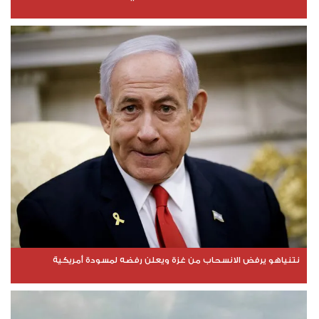
نتنياهو يرفض الانسحاب من غزة ويعلن رفضه لمسودة أمريكية