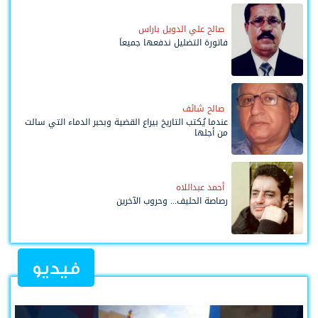
صالح علي الدويل باراس
فاتورة التضليل ندفعها جميعاً
صالح شائف
عندما يُكتب التاريخ بيراع القضية وبحبر الدماء التي سالت
من أجلها
أحمد عبداللاه
رصاصة الحليف... وحروب الآخرين
فيديو