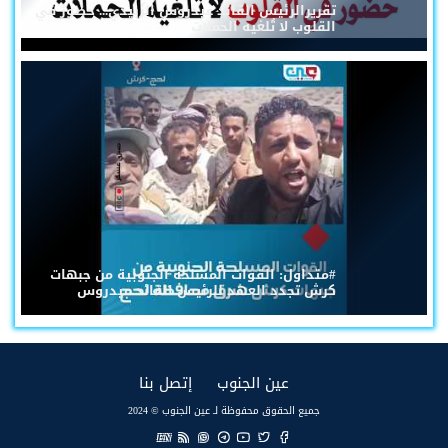
تقريرالرئيس القائد عيدروس الزُبيدي... حضورٌ في
القلوب لا تُلغيه الحملات
#متداول: القوات المسلحة الجنوبية من جبهات
كرش تجدد العهد للرئيس القائد عيدروس
(current)
(current)
عين الجنوب
إتصل بنا
جميع الحقوق محفوظة لـ عين الجنوب © 2024
EN