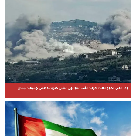
ردا على «خروقات» حزب الله.. إسرائيل تشن ضربات على جنوب لبنان