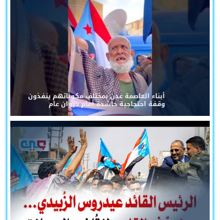
أبناء العاصمة عدن بمختلف مكوناتهم ينفذون
وقفة احتجاجية حاشدة أمام ديوان عام