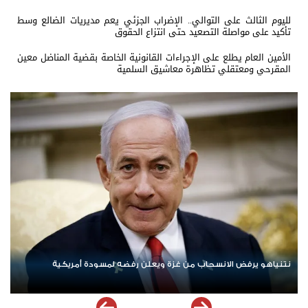
لليوم الثالث على التوالي.. الإضراب الجزئي يعم مديريات الضالع وسط
تأكيد على مواصلة التصعيد حتى انتزاع الحقوق
الأمين العام يطلع على الإجراءات القانونية الخاصة بقضية المناضل معين
المقرحي ومعتقلي تظاهرة معاشيق السلمية
ردا على «خروقات» حزب الله.. إسرائيل تشن ضربات على جنوب لبنان
ا
م