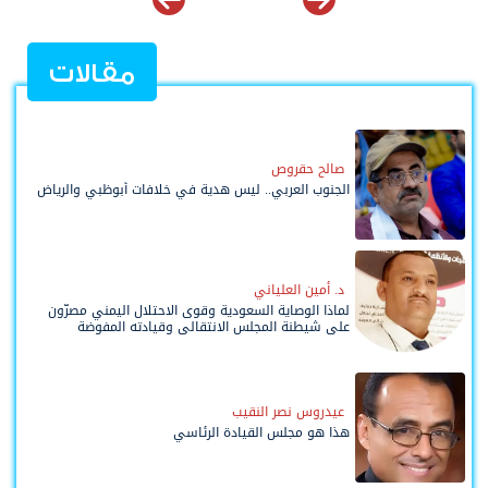
مقالات
صالح حقروص
الجنوب العربي.. ليس هدية في خلافات أبوظبي والرياض
د. أمين العلياني
لماذا الوصاية السعودية وقوى الاحتلال اليمني مصرّون
على شيطنة المجلس الانتقالي وقيادته المفوضة
وحواضنه الشعبية؟
عيدروس نصر النقيب
هذا هو مجلس القيادة الرئاسي