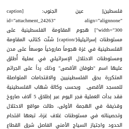
فلسطين|| عين الجنوب: [caption
id="attachment_24263" align="alignnone"
width="300"]
هجوم المقاومة الفلسطينية على
مستوطنات إسرائيلية[/caption] شنّت كتائب المقاومة
الفلسطينية في غزة هجوماً صاروخياً موسعاً على مدن
ومستوطنات الاحتلال الإسرائيلي في عملية أُطلق
عليها اسم "طوفان الأقصى" وذلك رداً على الجرائم
المتكررة بحق الفلسطينيين والاقتحامات المتواصلة
للمسجد الأقصى. وبحسب وكالة شهاب الفلسطينية
فقد بدأت العملية فجر اليوم عبر إطلاق 5 آلاف صاروخ
وقذيفة في الهجمة الأولى، طالت مواقع الاحتلال
وتحصيناته في مستوطنات غلاف غزة، تبعها اقتحام
الحدود واجتياز السياج الأمني الفاصل شرق القطاع