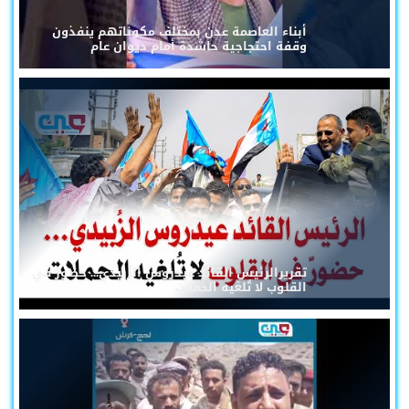
أبناء العاصمة عدن بمختلف مكوناتهم ينفذون
وقفة احتجاجية حاشدة أمام ديوان عام
تقريرالرئيس القائد عيدروس الزُبيدي... حضورٌ في
القلوب لا تُلغيه الحملات