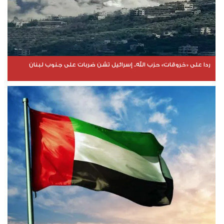
ردا على «خروقات» حزب الله.. إسرائيل تشن ضربات على جنوب لبنان