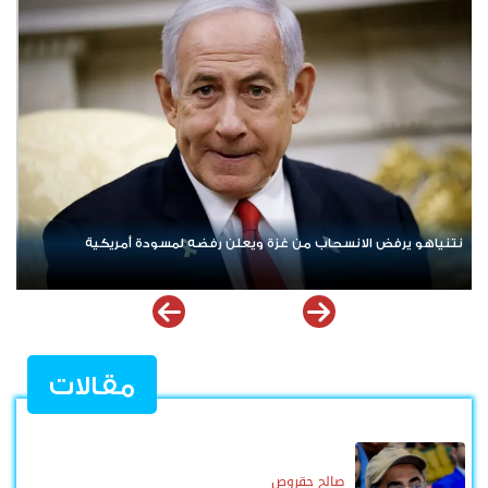
ردا على «خروقات» حزب الله.. إسرائيل تشن ضربات على جنوب لبنان
مقالات
صالح حقروص