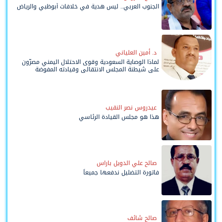
الجنوب العربي.. ليس هدية في خلافات أبوظبي والرياض
د. أمين العلياني
لماذا الوصاية السعودية وقوى الاحتلال اليمني مصرّون
على شيطنة المجلس الانتقالي وقيادته المفوضة
وحواضنه الشعبية؟
عيدروس نصر النقيب
هذا هو مجلس القيادة الرئاسي
صالح علي الدويل باراس
فاتورة التضليل ندفعها جميعاً
صالح شائف