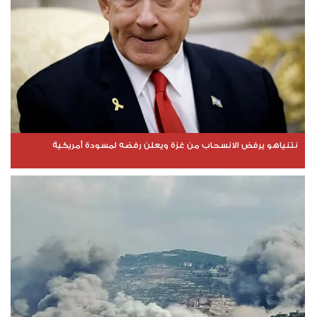
نتنياهو يرفض الانسحاب من غزة ويعلن رفضه لمسودة أمريكية