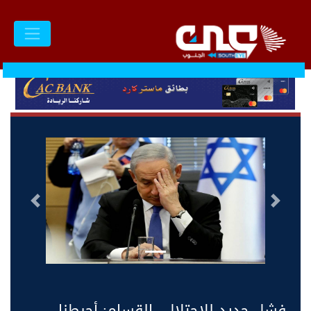
السابق
التالى
فشل جديد للاحتلال.. القسام: أحبطنا