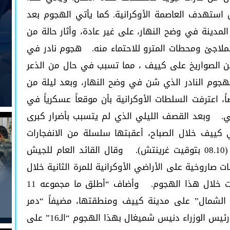
ستهدف العاصمة الأوكرانية. كما يأتي الهجوم بعد
نة في وضح النهار، على غير عادة، وأثار حالة من
ملاجئ ومحطات المترو للاحتماء منه. هجوم نادر في
من الصواريخ على كييف ، مما تسبب في حال من الذعر
الهجوم النادر الذي شن في وضح النهار، وبعد ليلة من
ً، اعترفت السلطات الأوكرانية بأن موقعاً عسكرياً في
ي. وبعد القصف الليلي الذي لم يتسبب بأضرار كبرى
كييف خلال الصباح، أعقبتها سلسلة من الانفجارات
قرابة الساعة 11.10 صباحاً بالتوقيت المحلي (08.10 بتوقيت غرينتش). وقال القائد العام للجيش
ت صاروخية على الأراضي الأوكرانية للمرة الثانية خلال
24 ساعة”، مؤكداً أنه دمرت جميع المقذوفات خلال هذا الهجوم. وأضاف “أطلق ما مجموعه 11
 الشمال” على مدينة كييف ومنطقتها، مضيفاً “دمر
الدفاع الجوي كل الأهداف”. من جهته ندد رئيس الوزراء دنيس شميغال بهذا الهجوم “الـ16” على