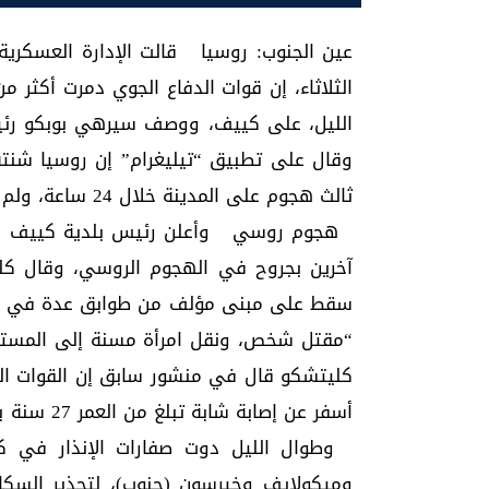
عين الجنوب: روسيا قالت الإدارة العسكرية 
الليل، على كييف، ووصف سيرهي بوبكو رئيس
وقال على تطبيق “تيليغرام” إن روسيا شنته
ثالث هجوم على ال
هجوم روسي وأعلن رئيس بلدية كييف فيت
آخرين بجروح في الهجوم الروسي، وقال كل
سقط على مبنى مؤلف من طوابق عدة في ح
“مقتل شخص، ونقل امرأة مسنة إلى المستش
كليتشكو قال في منشور سابق إن القوات ال
أسفر عن إص
وطوال الليل دوت صفارات الإنذار في 
وميكولايف وخيرسون (جنوب)، لتحذير السك