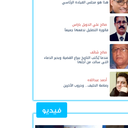
هذا هو مجلس القيادة الرئاسي
صالح علي الدويل باراس
فاتورة التضليل ندفعها جميعاً
صالح شائف
عندما يُكتب التاريخ بيراع القضية وبحبر الدماء
التي سالت من أجلها
أحمد عبداللاه
رصاصة الحليف... وحروب الآخرين
فيديو