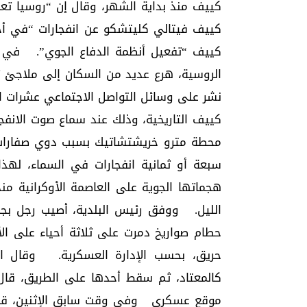
كييف منذ بداية الشهر، وقال إن “روسيا تع
كييف فيتالي كليتشكو عن انفجارات “في أحي
كييف “تفعيل أنظمة الدفاع الجوي”. في مو
الروسية، هرع عديد من السكان إلى ملاجئ 
نشر على وسائل التواصل الاجتماعي عشرات 
محطة مترو خريشتشاتيك بسبب دوي صفارات ال
سبعة أو ثمانية انفجارات في السماء، له
هجماتها الجوية على العاصمة الأوكرانية من
الليل. ووفق رئيس البلدية، أصيب رجل ب
حطام صواريخ دمرت على ثلاثة أحياء على ا
حريق، بحسب الإدارة العسكرية. وقال الش
كالمعتاد، ثم سقط أحدها على الطريق، ق
موقع عسكري وفي وقت سابق الإثنين، قالت 