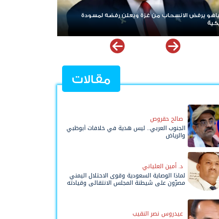
على «خروقات» حزب الله.. إسرائيل تشن ضربات على جنوب
ن
مقالات
صالح حقروص
الجنوب العربي.. ليس هدية في خلافات أبوظبي
والرياض
د. أمين العلياني
لماذا الوصاية السعودية وقوى الاحتلال اليمني
مصرّون على شيطنة المجلس الانتقالي وقيادته
المفوضة وحواضنه الشعبية؟
عيدروس نصر النقيب