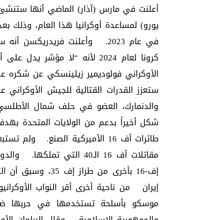
يورو) لمساعدة أوكرانيا هذا العام، وذلك بعد
كرونا لعام 2024 لأنه “لا مؤشر
الأوكراني فولوديمير زيلينسكي عن شكره عبر
ستعزز القدرات القتالية للجيش الأوكراني 
والدنمارك، العضو في حلف شمال الأطلسي
شكل أخيراً بدعم من الولايات المتحدة بهدف
طائرات أف 16 الأميركية الصنع. و
مقاتلات أف 16 الـ40 التي ت
إف-16 بأخرى من طرا
إيران من ناحية أخرى أقر النواب الأوكراني
موسكو بأسلحة تستخدمها في حربها ضد أ
والجمهورية الإسلامية. وقال البرلمان الأو