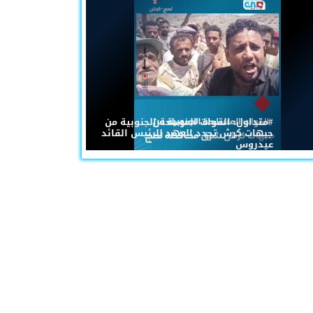
#متداول: القوات المسلحة الجنوبية من
جبهات كرش تجدد العهد للرئيس القائد
عيدروس