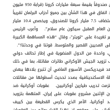
أعلنت في مارس (آذار) الماضي أنها ستنشئ صندوقاً بقيمة سبعة مليارات كرونا (قرابة 950 مليون
 اتفاق في هذا الشأن بين جميع أحزاب البرلمان تقريباً
في عام 2023. وأعلنت فريدريكسن أنه ستضاف 7.5 مليار كرونا للصندوق، ويخصص 10.4 مليار
 يدل على أن العام المقبل سيكون عام سلام”. وأعرب الرئيس
 تغريدة على “تويتر”، وقال “هذه المساهمة الكبيرة
على المديين القصير والمتوسط. قوتنا في وحدتنا!”.
، واحدة من الدول المنضوية في إطار تحالف دولي
 تزويد الجيش الأوكراني طائرات مقاتلة، بما في ذلك
لم تستبعد فريدريكسن الأسبوع الماضي أن تتبرع بلادها ببعض
ملكها. والدولة الاسكندينافية بصدد تحديث أسطولها من مقاتلات
ز إف 35، وسبق أن التزمت تدريب طيارين أوكرانيين. عقوبات أوكرانية ضد
ون الإثنين مشروع عقوبات على إيران، المتهمة بتزويد
وكرانيا، الأمر الذي يكرس القطيعة بين كييف
كراني على موقعه إن “هذا القرار يوائم بين العقوبات