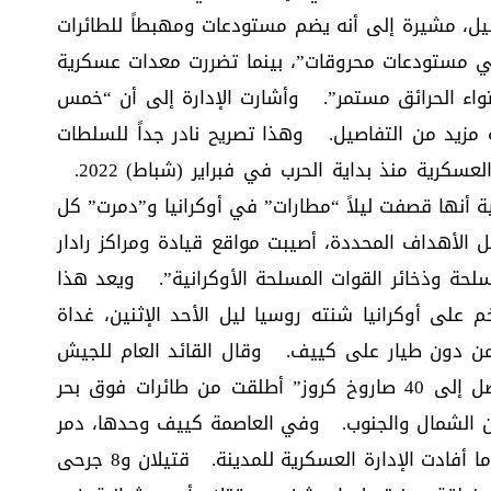
يل، مشيرة إلى أنه يضم مستودعات ومهبطاً للطائرات
ي مستودعات محروقات”، بينما تضررت معدات عسكرية
واء الحرائق مستمر”. وأشارت الإدارة إلى أن “خمس
مزيد من التفاصيل. وهذا تصريح نادر جداً للسلطات
الأوكرانية التي بالكاد تكشف عن خسائرها العسكرية منذ بداية الحرب في فبراير (شباط) 2022.
ية أنها قصفت ليلاً “مطارات” في أوكرانيا و”دمرت” كل
الأهداف المحددة، أصيبت مواقع قيادة ومراكز رادار
حة وذخائر القوات المسلحة الأوكرانية”. ويعد هذا
لى أوكرانيا شنته روسيا ليل الأحد الإثنين، غداة
 من دون طيار على كييف. وقال القائد العام للجيش
الأوكراني فاليري زالوجني الإثنين إن “ما يصل إلى 40 صاروخ كروز” أطلقت من طائرات فوق بحر
 دون طيار” من الشمال والجنوب. وفي العاصمة كييف وحدها، دمر
“أكثر من 40 هدفاً جوياً” خلال الليل، بحسب ما أفادت الإدارة العسكرية للمدينة. قتيلان و8 جرحى