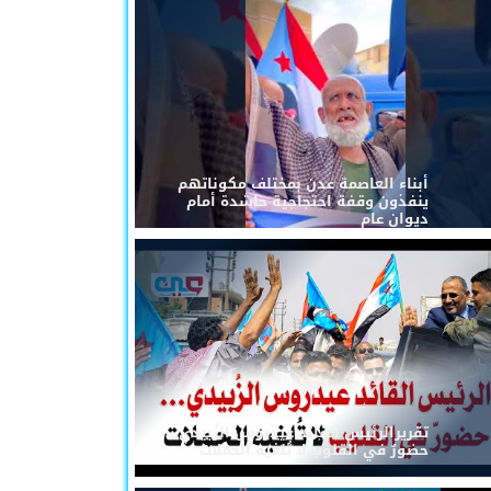
أبناء العاصمة عدن بمختلف مكوناتهم
ينفذون وقفة احتجاجية حاشدة أمام
ديوان عام
تقريرالرئيس القائد عيدروس الزُبيدي...
حضورٌ في القلوب لا تُلغيه الحملات