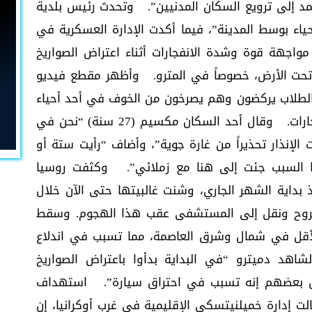
مد إلى ترويع السكان المدنيين”. وتحدث رئيس بلدية
اء بوسط المدينة”، فيما أكدت الإدارة العسكرية في
اجهة قوة وشدة الانفجارات أثناء اعتراض الصواريخ
تحت الأرض، خصوصاً في المترو. وأظهر مقطع فيديو
الطلاب يركضون وهم يصرخون من الخوف في أحد أحياء
كييف التاريخية، وذلك عند سماع صوت الانفجارات. وقال أحد السكان مكسيم (27 سنة) “نحن في
إنذار تحذيراً من غارة جوية”، وأضاف “رأيت ستة أو
ذا السبب جئت إلى هنا مع زملائي”. وكثفت روسيا
ذ بداية الشهر الجاري، وشنت غالبيتها حتى الآن خلال
جروح ونقل إلى المستشفى عقب هذا الهجوم. وسقط
لأقل في شمال وشرق العاصمة، مما تسبب في اندلاع
اهد دميترو “في البداية بدأوا باعتراض الصواريخ
ال بعضهم إنه تسبب في احتراق سيارة”. استهداف
إدارة خميلنيتسكي الإقليمية في غرب أوكرانيا، إن