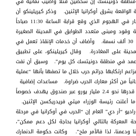
منطقة دونيتسك إن شخصين قتلا وأصيب ثمانية في
واقعة بشرق أوكرانيا الإثنين. وذكر كيريلينكو أن
روسيا استخدمت قنابل جوية شديدة الانفجار في الهجوم الذي وقع قرابة الساعة 11:30 صباحاً
بمحطة وقود ومبنى متعدد الطوابق في المدينة الصغيرة
التي كان يبلغ تعداد سكانها قبل الحرب نحو 30 ألف نسمة. وأضاف أن خدمات الإنقاذ تعمل في
ينة على المغادرة. وقال كيريلينكو، على تطبيق
ن عمد في منطقة دونيتسك كل يوم”. وسبق أن نفت
اعم ارتكابها جرائم حرب خلال ما تصفها بأنها “عملية
باً من أكثر معارك الحرب ضراوة. مساعدات إضافية
ستقدم الدنمارك مساعدات إضافية لأوكرانيا قدرها نحو 2.4 مليار يورو عبر صندوق يهدف خصوصاً
 أعلنت رئيسة الوزراء ميتي فريدريكسن الإثنين.
ديو “أر دي” العام إن “الحرب في أوكرانيا في مرحلة
المعركة بالتالي أوكرانيا بحاجة لكل دعم ممكن”،
نا ودعمنا، لذا فالأمر ملح”. وكانت حكومة الدنمارك