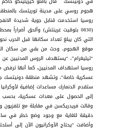
في دونيتسك قال بافلو كيريلينكو حاكم 
هجوم روسي على مدينة توريتسك بالمنطقة ال
(0830 بتوقيت غرينتش) وألحق أضراراً 
موقع الهجوم، وحث من بقي من سكان المد
“تيليغرام”، “يستهدف الروس المدنيين ع
روسيا استهداف المدنيين، كما أنها ترفض مز
عسكرية خاصة”، وتشهد منطقة دونيتسك جان
إلى الحصول على معدات عسكرية، بحسب ما
وقالت فريدريكسن في مقابلة مع تلفزيون ورا
دقيقة للغاية مع وجود وضع خطر في ساحة 
وأضافت “يحتاج الأوكرانيون الآن إلى أسلحت