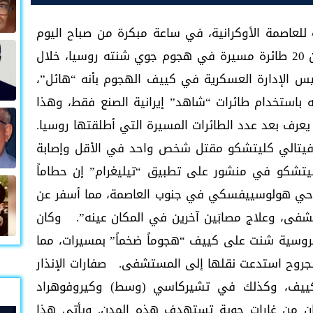
للعاصمة الأوكرانية، في ساعة مبكرة من صباح اليوم
الثلاثاء، إن قوات الدفاع الجوي دمرت أكثر من 20 طائرة مسيرة في هجوم جوي شنته روسيا، خلال
 الإدارة العسكرية في كييف الهجوم بأنه “هائل”،
 باستخدام طائرات “شاهد” إيرانية الصنع فقط، وهذا
مدينة خلال 24 ساعة، ولم يعرف بعد عدد الطائرات المسيرة التي أطلقتها روسيا.
الي كليتشكو مقتل شخص واحد في الأقل وإصابة
يتشكو في منشور على تطبيق “تيليغرام” إن حطاماً
ي هولوسييفسكي في جنوب العاصمة، مما أسفر عن
فى، وعلاج مصابَين آخرين في المكان عينه”. وكان
روسية شنت على كييف “هجوماً ضخماً” بمسيرات، مما
ابة شابة تبلغ من العمر 27 سنة بجروح استدعت نقلها إلى المستشفى. صفارات الإنذار
كييف، وكذلك في تشيركاسي (وسط) وكيروفوهراد
ان من غارات جوية تستهدف هذه المدن. ويأتي هذا