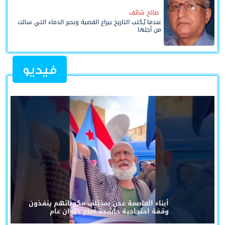
صالح شائف
عندما يُكتب التاريخ بيراع القضية وبحبر الدماء التي سالت
من أجلها
فيديو
أبناء العاصمة عدن بمختلف مكوناتهم ينفذون
وقفة احتجاجية حاشدة أمام ديوان عام