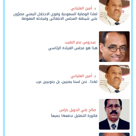
د. أمين العلياني
لماذا الوصاية السعودية وقوى الاحتلال اليمني مصرّون
على شيطنة المجلس الانتقالي وقيادته المفوضة
وحواضنه الشعبية؟
عيدروس نصر النقيب
هذا هو مجلس القيادة الرئاسي
د. أمين العلياني
لهذا.. نحن لسنا يمنيين، بل جنوبيين عرب
صالح علي الدويل باراس
فاتورة التضليل ندفعها جميعاً