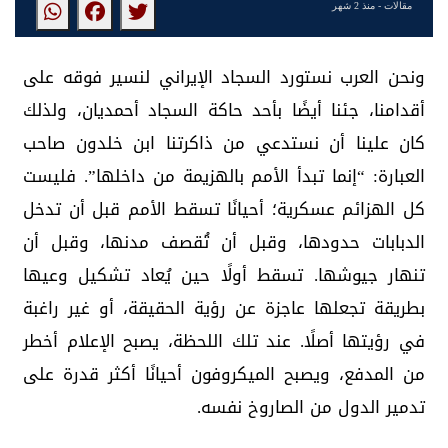
مقالات
- منذ 2 شهر
ونحن العرب نستورد السجاد الإيراني لنسير فوقه على
أقدامنا، جئنا أيضًا بأحد حاكة السجاد أحمديان، ولذلك
كان علينا أن نستدعي من ذاكرتنا ابن خلدون صاحب
العبارة: “إنما تبدأ الأمم بالهزيمة من داخلها”. فليست
كل الهزائم عسكرية؛ أحيانًا تسقط الأمم قبل أن تدخل
الدبابات حدودها، وقبل أن تُقصف مدنها، وقبل أن
تنهار جيوشها. تسقط أولًا حين يُعاد تشكيل وعيها
بطريقة تجعلها عاجزة عن رؤية الحقيقة، أو غير راغبة
في رؤيتها أصلًا. عند تلك اللحظة، يصبح الإعلام أخطر
من المدفع، ويصبح الميكروفون أحيانًا أكثر قدرة على
تدمير الدول من الصاروخ نفسه.