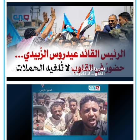
تقريرالرئيس القائد عيدروس الزُبيدي... حضورٌ في
القلوب لا تُلغيه الحملات