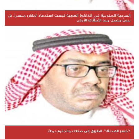
السرديةُ الجنوبية في الذاكرة العربية ليست استدعاءً لماضٍ منسيّ، بل
نبضٌ متصلٌ منذ الأحقاف الأولى
\"كسر الهدنة\".. الطريق إلى صنعاء والجنوب معًا