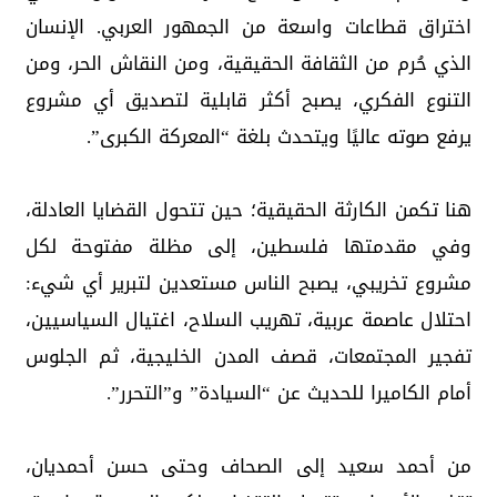
اختراق قطاعات واسعة من الجمهور العربي. الإنسان
الذي حُرم من الثقافة الحقيقية، ومن النقاش الحر، ومن
التنوع الفكري، يصبح أكثر قابلية لتصديق أي مشروع
يرفع صوته عاليًا ويتحدث بلغة “المعركة الكبرى”.
هنا تكمن الكارثة الحقيقية؛ حين تتحول القضايا العادلة،
وفي مقدمتها فلسطين، إلى مظلة مفتوحة لكل
مشروع تخريبي، يصبح الناس مستعدين لتبرير أي شيء:
احتلال عاصمة عربية، تهريب السلاح، اغتيال السياسيين،
تفجير المجتمعات، قصف المدن الخليجية، ثم الجلوس
أمام الكاميرا للحديث عن “السيادة” و”التحرر”.
من أحمد سعيد إلى الصحاف وحتى حسن أحمديان،