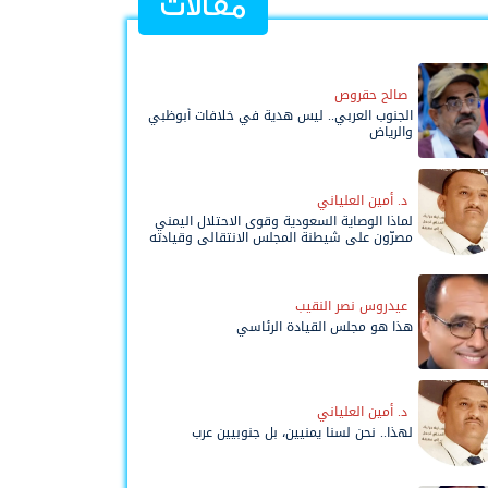
مقالات
صالح حقروص
الجنوب العربي.. ليس هدية في خلافات أبوظبي
والرياض
د. أمين العلياني
لماذا الوصاية السعودية وقوى الاحتلال اليمني
مصرّون على شيطنة المجلس الانتقالي وقيادته
المفوضة وحواضنه الشعبية؟
عيدروس نصر النقيب
هذا هو مجلس القيادة الرئاسي
د. أمين العلياني
لهذا.. نحن لسنا يمنيين، بل جنوبيين عرب