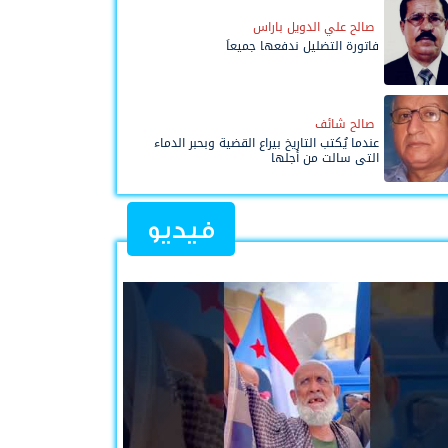
صالح علي الدويل باراس
فاتورة التضليل ندفعها جميعاً
صالح شائف
عندما يُكتب التاريخ بيراع القضية وبحبر الدماء
التي سالت من أجلها
فيديو