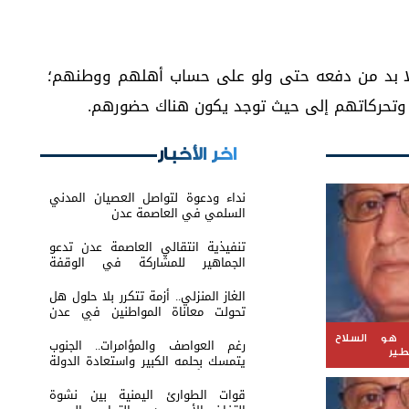
ا بد من دفعه حتى ولو على حساب أهلهم ووطنهم؛
تحركاتهم إلى حيث توجد يكون هناك حضورهم.
اخر الأخبار
نداء ودعوة لتواصل العصيان المدني
السلمي في العاصمة عدن
تنفيذية انتقالي العاصمة عدن تدعو
الجماهير للمشاركة في الوقفة
التضامنية مع المعتقل البطل معين
المقرحي
الغاز المنزلي.. أزمة تتكرر بلا حلول هل
تحولت معاناة المواطنين في عدن
والمحافظات إلى ورقة ضغط أم نتيجة
لفشل الإدارة؟
 هو السلاح
رغم العواصف والمؤامرات.. الجنوب
طير
يتمسك بحلمه الكبير واستعادة الدولة
باتت عنوانًا لمرحلة الصمود
قوات الطوارئ اليمنية بين نشوة