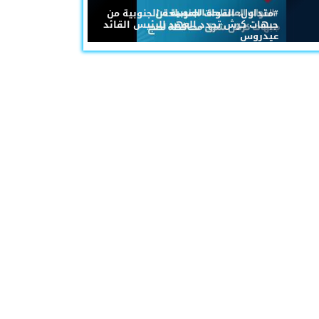
#متداول: القوات المسلحة الجنوبية من
جبهات كرش تجدد العهد للرئيس القائد
عيدروس