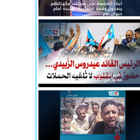
أبناء العاصمة عدن بمختلف مكوناتهم
ينفذون وقفة احتجاجية حاشدة أمام
ديوان عام
تقريرالرئيس القائد عيدروس الزُبيدي...
حضورٌ في القلوب لا تُلغيه الحملات