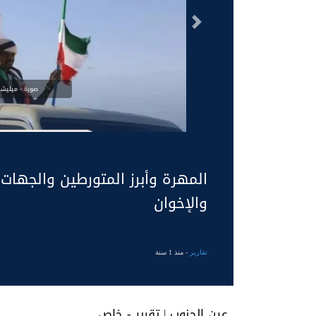
السابق
صورة - ميليشي
المهرة وأبرز المتورطين والجهات
والإخوان
تقارير
- منذ 1 سنة
عين الجنوب | تقرير - خاص