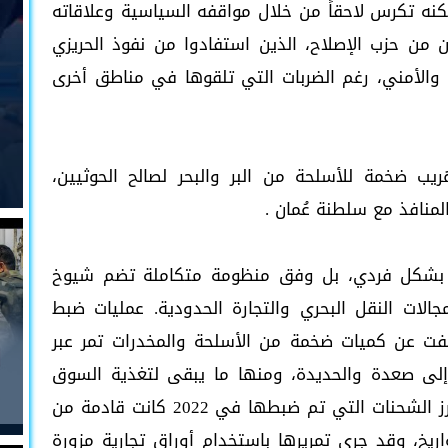
 لكنه تكرس لاحقاً من خلال مواقفه السياسية وعلاقاته
ن من حزب الإصلاح، الذين استفادوا من نفوذ الحريزي
والأمني، رغم الضربات التي تلقوها في مناطق أخرى
يب ضخمة للأسلحة من البر والبحر لصالح الحوثيين،
منافذ مع سلطنة عُمان .
رك بشكل فردي، بل وفق منظومة متكاملة تضم شيوخ
جالات النقل البحري والتجارة الحدودية. عمليات ضبط
شفت عن كميات ضخمة من الأسلحة والمخدرات تمر عبر
لى صعدة والحديدة، ومنها ما يبقى لتغذية السوق
السوداء وتمويل الأنشطة الإرهابية. إحدى أبرز الشحنات التي تم ضبطها في 2022 كانت قادمة من
يخ، وقد جرى تمريرها باستخدام أوراق تجارية مزورة