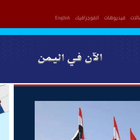
لات
فيديوهات
انفوجرافيك
English