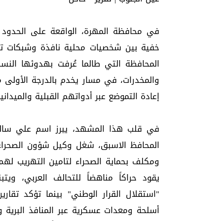
في محافظة المهرة، الواقعة على الحدود 
خفية بين شخصيات محلية نافذة وشبكات تهر
المحافظة التي طالما عُرفت بهدوئها النسبي
والمخدرات، في مسار يخدم بالدرجة الأولى م
إعادة التموضع عبر أدواتهم القبلية والميدانية
في قلب هذا المشهد، يبرز اسم علي سالم 
المحافظ الاسبق، شغل وكيل شؤون الصحراء
ومكلف بحماية الصحراء لتامين التهريب له
يقود حراكاً مناهضاً للتحالف العربي، وي
"استقلال القرار الوطني" بينما تؤكد تقا
أسلحة ومعدات عسكرية عبر المنافذ البرية و