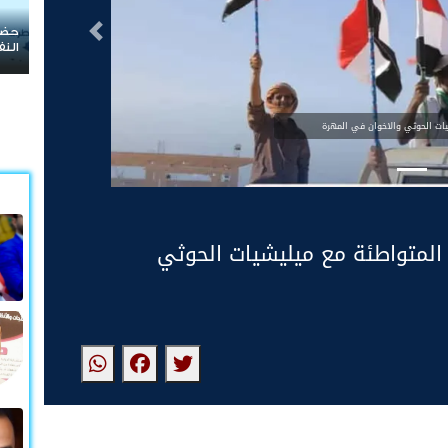
حضرموت في قلب الصراع.. هل تتحول حماية المنشآت
التالى
النفطية إلى معركة جديدة على الثروة والسيادة؟
ات الحوثي والاخوان في المهرة
 المتواطئة مع ميليشيات الحوثي