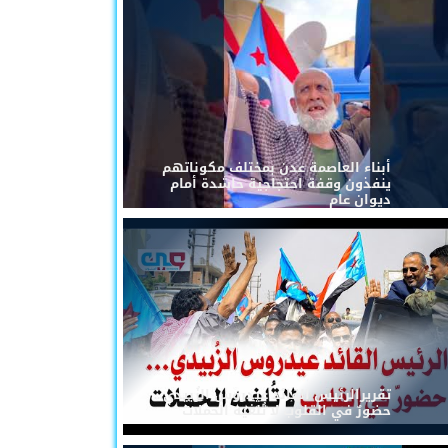
أبناء العاصمة عدن بمختلف مكوناتهم
ينفذون وقفة احتجاجية حاشدة أمام
ديوان عام
تقريرالرئيس القائد عيدروس الزُبيدي...
حضورٌ في القلوب لا تُلغيه الحملات