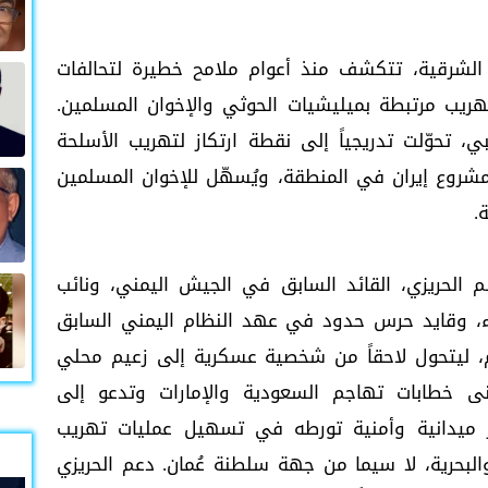
الشرقية، تتكشف منذ أعوام ملامح خطيرة لتحالفات
يب مرتبطة بميليشيات الحوثي والإخوان المسلمين.
، تحوّلت تدريجياً إلى نقطة ارتكاز لتهريب الأسلحة
شروع إيران في المنطقة، ويُسهّل للإخوان المسلمين
.
الحريزي، القائد السابق في الجيش اليمني، ونائب
، وقايد حرس حدود في عهد النظام اليمني السابق
م، ليتحول لاحقاً من شخصية عسكرية إلى زعيم محلي
تبنى خطابات تهاجم السعودية والإمارات وتدعو إلى
رير ميدانية وأمنية تورطه في تسهيل عمليات تهريب
البحرية، لا سيما من جهة سلطنة عُمان. دعم الحريزي