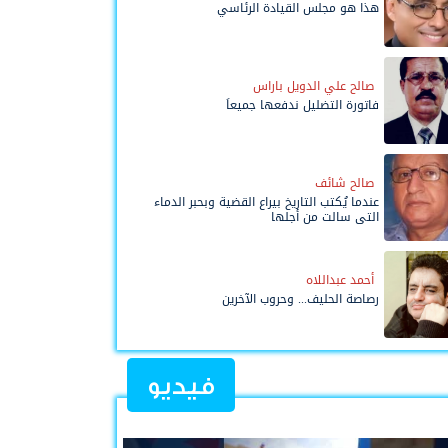
هذا هو مجلس القيادة الرئاسي
صالح علي الدويل باراس
فاتورة التضليل ندفعها جميعاً
صالح شائف
عندما يُكتب التاريخ بيراع القضية وبحبر الدماء
التي سالت من أجلها
أحمد عبداللاه
رصاصة الحليف... وحروب الآخرين
فيديو