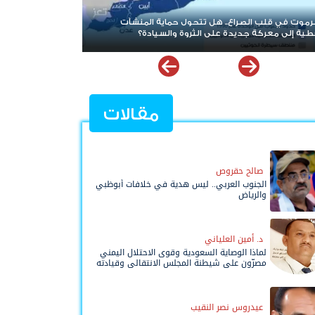
بعد حرب الممرات وتمدد الإرهاب.. هل يقترب العالم من إعادة
قراءة قضية شعب الجنوب؟
مقالات
صالح حقروص
الجنوب العربي.. ليس هدية في خلافات أبوظبي
والرياض
د. أمين العلياني
لماذا الوصاية السعودية وقوى الاحتلال اليمني
مصرّون على شيطنة المجلس الانتقالي وقيادته
المفوضة وحواضنه الشعبية؟
عيدروس نصر النقيب