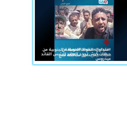
#متداول: القوات المسلحة الجنوبية من
جبهات كرش تجدد العهد للرئيس القائد
عيدروس