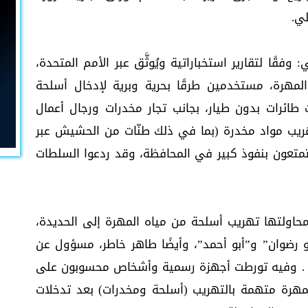
ي.
فقًا لتقارير استخباراتية ويُوثَّق عبر الأمم المتحدة،
مهرة، مستخدمين طرقًا بحرية وبرية لإدخال أسلحة
طائرات بدون طيار، بجانب تجار مخدرات ورجال أعمال
يب مواد مخدرة (بما في ذلك طنّات من الحشيش عبر
متعون بنفوذ كبير في المحافظة، وقد ردعوا السلطات
محاولتها تهريب أسلحة من مياه المهرة إلى الحديدة،
بو رضوان” و”أبو أحمد”، وأيضًا طاهر خاطر، مسؤول عن
ة . وفيه تورطت أجهزة رسمية وأشخاص محسوبون على
مهرة متهمة بالتهريب (أسلحة ومخدرات) بعد تدخلات