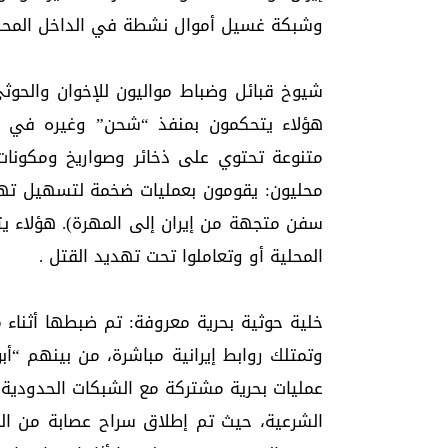
وشبكة غسيل أموال نشطة في الداخل المحل
شيوخ قبائل وضباط مواليون للإخوان والحوثي: و
هؤلاء يتحكمون بمنفذ “شحن” وغيره في ال
متنوعة تحتوي على ذخائر وصواريخ ومكونات 
محليون: يقومون بعمليات ضخمة لتسهيل تهر
سفن متجهة من إيران إلى المهرة). هؤلاء يت
المحلية أو وتعاملوا تحت تهديد القتل .
خلية حوثية بحرية معروفة: تم ضبطها أثناء 
وتمتلك روابط إيرانية مباشرة، من بينهم “أ
عمليات بحرية مشتركة مع الشبكات الحدودي
الشرعية، حيث تم إطلاق سراح عصابة من ال