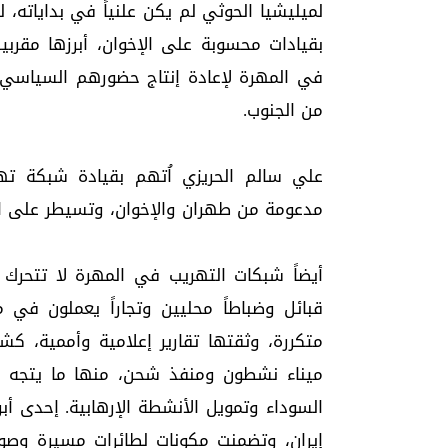
لميليشيا الحوثي لم يكن علنياً في بداياته،
بقيادات محسوبة على الإخوان، أبرزها مقربي
في المهرة لإعادة إنتاج حضورهم السياسي 
من الجنوب.
علي سالم الحريزي اُتهم بقيادة شبكة تهر
مدعومة من طهران والإخوان، وتسيطر على ال
أيضاً شبكات التهريب في المهرة لا تتح
قبائل وضباطاً محليين وتجاراً يعملون في م
متكررة، وثقتها تقارير إعلامية وأممية، ك
ميناء نشطون ومنفذ شحن، منها ما يتجه إ
إيران، وتضمنت مكونات لطائرات مسيرة وصوار