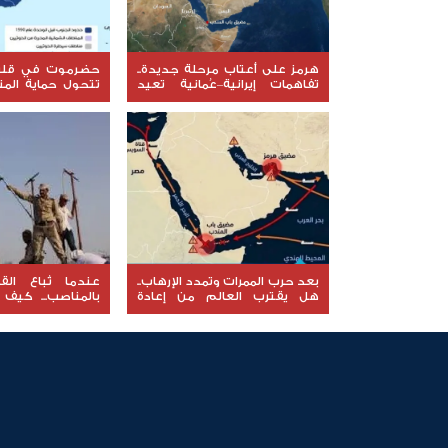
هرمز على أعتاب مرحلة جديدة..
حضرموت في قلب 
تفاهمات إيرانية–عُمانية تعيد
تتحول حماية الم
رسم خريطة الملاحة في المضيق
إلى معركة جديدة
والسيادة؟
بعد حرب الممرات وتمدد الإرهاب..
عندما تُباع الق
هل يقترب العالم من إعادة
بالمناصب... كيف 
قراءة قضية شعب الجنوب؟
للخارج إلى السقوط