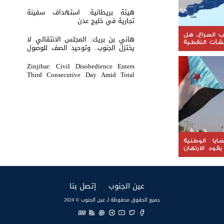
والثبات المعنوي للقوات الجنوبية
هيئة بريطانية: استهداف سفينة
تجارية في خليج عدن
الصراع.. هل
هاني بن بريك: المجلس الانتقالي لا
نشآت النفطية
يختزل الجنوب.. وتوحيد الصف للوصول
 على الثروة
لاستعادة الدولة أولوية تفرضها
الحكمة
Zinjibar: Civil Disobedience Enters
Third Consecutive Day Amid Total
Commercial Compliance and
Widespread Public Engagement.
ضايا الوطنية
يقود الارتهان
(current)
(current)
عين الجنوب
إتصل بنا
جميع الحقوق محفوظة لـ عين الجنوب © 2024
EN