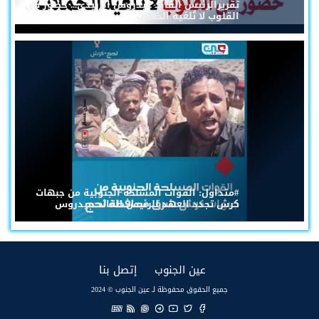
تقريرالرئيس القائد عيدروس الزُبيدي... حضورٌ في
القلوب لا تُلغيه الحملات
#متداول: القوات المسلحة الجنوبية من جبهات
كرش تجدد العهد للرئيس القائد عيدروس
(current)
(current)
عين الجنوب
إتصل بنا
جميع الحقوق محفوظة لـ عين الجنوب © 2024
EN