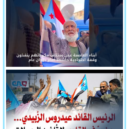
أبناء العاصمة عدن بمختلف مكوناتهم ينفذون
وقفة احتجاجية حاشدة أمام ديوان عام