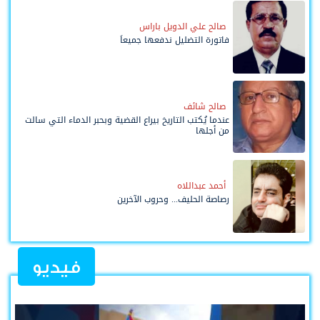
صالح علي الدويل باراس
فاتورة التضليل ندفعها جميعاً
صالح شائف
عندما يُكتب التاريخ بيراع القضية وبحبر الدماء التي سالت
من أجلها
أحمد عبداللاه
رصاصة الحليف... وحروب الآخرين
فيديو