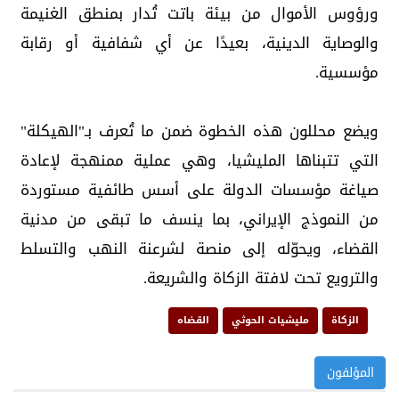
ورؤوس الأموال من بيئة باتت تُدار بمنطق الغنيمة
والوصاية الدينية، بعيدًا عن أي شفافية أو رقابة
مؤسسية.
ويضع محللون هذه الخطوة ضمن ما تُعرف بـ"الهيكلة"
التي تتبناها المليشيا، وهي عملية ممنهجة لإعادة
صياغة مؤسسات الدولة على أسس طائفية مستوردة
من النموذج الإيراني، بما ينسف ما تبقى من مدنية
القضاء، ويحوّله إلى منصة لشرعنة النهب والتسلط
والترويع تحت لافتة الزكاة والشريعة.
الزكاة
مليشيات الحوثي
القضاه
المؤلفون