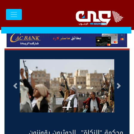
السابق
التالى
محكمة "الزكاة".. الحوثيون يقوننون