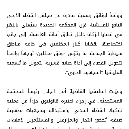
ووفقاً لوثائق رسمية صادرة عن مجلس القضاء الأعلى
التابع للمليشيا، فإن المحكمة الجديدة ستُعنى بالنظر
في قضايا الزكاة داخل نطاق أمانة العاصمة، إلى جانب
اختصاصها بقضايا كبار المكلفين في كافة مناطق
سيطرة الجماعة، ما يكرّس -وفق محللين- توجهاً واضحاً
لتحويل القضاء إلى أداة جباية قسرية، لتمويل ما تُسميه
المليشيا "المجهود الحربي".
وعيّنت المليشيا القاضية أمل الجلال رئيساً للمحكمة
المستحدثة، في إجراء اعتبره قانونيون جزءاً من عملية
تفكيك القضاء المدني واستبداله بمرجعيات مذهبية
ضيقة، تُخضع التجار والمزارعين والمستثمرين لإملاءات