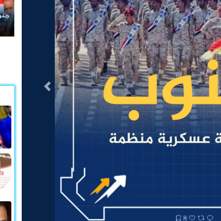
مغرد
#جنو
التالى