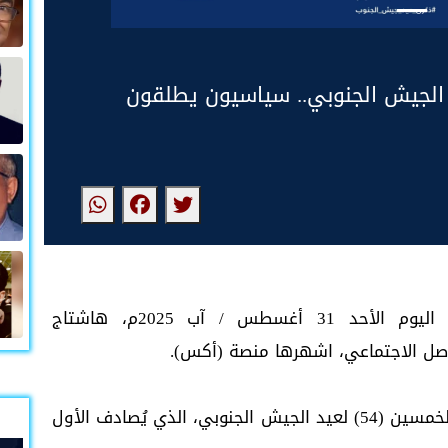
 حلول الذكرى (54) لعيد الجيش الجنوبي.. سياسيون يطلقون
اطلق ناشطون وسياسيون جنوبيون، عصر اليوم الأحد 31 أغسطس / آب 2025م، هاشتاج
صل الاجتماعي، اشهرها منصة (أكس).
وتزامن الهاشتاج مع حلول الذكرى الرابعة والخمسين (54) لعيد الجيش الجنوبي، الذي يُصادف الأول