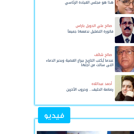
هذا هو مجلس القيادة الرئاسي
صالح علي الدويل باراس
فاتورة التضليل ندفعها جميعاً
صالح شائف
عندما يُكتب التاريخ بيراع القضية وبحبر الدماء
التي سالت من أجلها
أحمد عبداللاه
رصاصة الحليف... وحروب الآخرين
فيديو