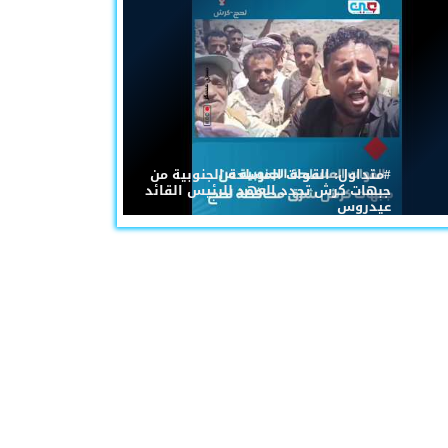
#متداول: القوات المسلحة الجنوبية من
جبهات كرش تجدد العهد للرئيس القائد
عيدروس