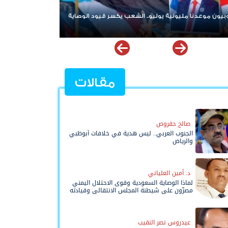
ون جنوبيون يطلقون هاشتاج
سياسيون جنوبيون: ا
بيون_عيدروس_بقلوبنا
قضية شعب الجنوب
مقالات
صالح حقروص
الجنوب العربي.. ليس هدية في خلافات أبوظبي
والرياض
د. أمين العلياني
لماذا الوصاية السعودية وقوى الاحتلال اليمني
مصرّون على شيطنة المجلس الانتقالي وقيادته
المفوضة وحواضنه الشعبية؟
عيدروس نصر النقيب