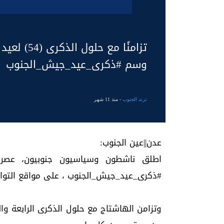
تزامنًا مع
وسم #ذكرى_عيد_جيش_الجنوب
ترند الجنوب
- منذ 11 شهر
عدن||عين الجنوب:
#ذكرى_عيد_جيش_الجنوب ، على مواقع التوا