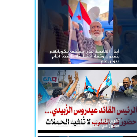
أبناء العاصمة عدن بمختلف مكوناتهم
ينفذون وقفة احتجاجية حاشدة أمام
ديوان عام
تقريرالرئيس القائد عيدروس الزُبيدي...
حضورٌ في القلوب لا تُلغيه الحملات