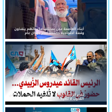
أبناء العاصمة عدن بمختلف مكوناتهم ينفذون
وقفة احتجاجية حاشدة أمام ديوان عام
تقريرالرئيس القائد عيدروس الزُبيدي... حضورٌ في
القلوب لا تُلغيه الحملات