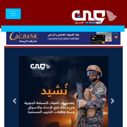
السابق
التالى