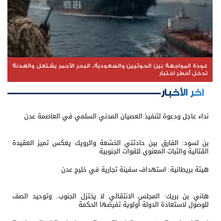
عودة المواجهة بين الحوثيين والسعودية.. البحر الأحمر يشتعل والهدنة
تدخل أخطر اختبار
اخر الأخبار
نداء عاجل ودعوة لتنفيذ العصيان المدني السلمي في العاصمة عدن
بن لسود: الفارق بين حادثتي الخشعة والرويك يعكس تميز العقيدة
القتالية والثبات المعنوي للقوات الجنوبية
هيئة بريطانية: استهداف سفينة تجارية في خليج عدن
هاني بن بريك: المجلس الانتقالي لا يختزل الجنوب.. وتوحيد الصف
للوصول لاستعادة الدولة أولوية تفرضها الحكمة