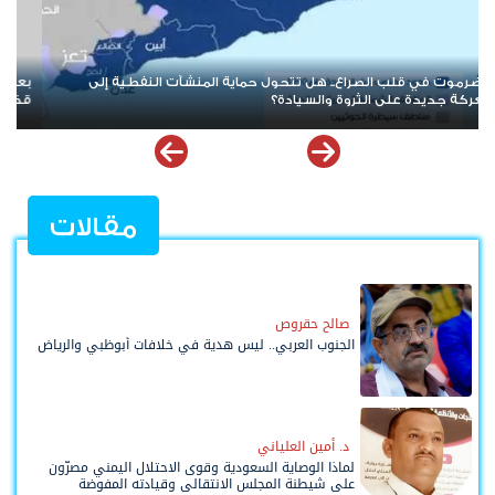
بعد حرب الممرات وتمدد الإرهاب.. هل يقترب العالم من إعادة قراءة
عندم
قضية شعب الجنوب؟
الس
مقالات
صالح حقروص
الجنوب العربي.. ليس هدية في خلافات أبوظبي والرياض
د. أمين العلياني
لماذا الوصاية السعودية وقوى الاحتلال اليمني مصرّون
على شيطنة المجلس الانتقالي وقيادته المفوضة