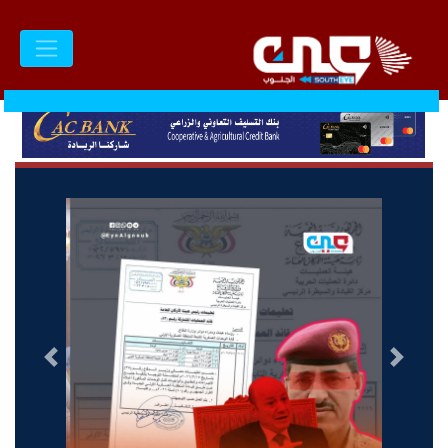
السابق
التالى