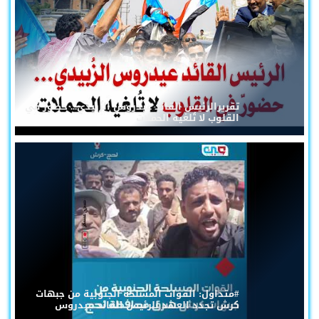
تقريرالرئيس القائد عيدروس الزُبيدي... حضورٌ في
القلوب لا تُلغيه الحملات
#متداول: القوات المسلحة الجنوبية من جبهات
كرش تجدد العهد للرئيس القائد عيدروس