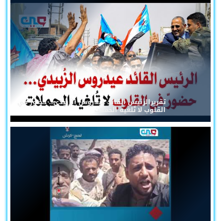
تقريرالرئيس القائد عيدروس الزُبيدي... حضورٌ في
القلوب لا تُلغيه الحملات