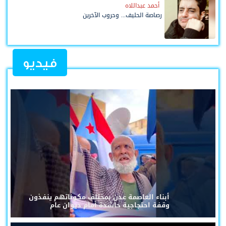
أحمد عبداللاه
رصاصة الحليف... وحروب الآخرين
فيديو
أبناء العاصمة عدن بمختلف مكوناتهم ينفذون
وقفة احتجاجية حاشدة أمام ديوان عام