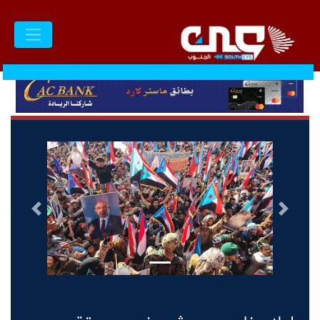
السابق
التالى