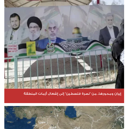
إيران ومحورها.. من "نصرة فلسطين" إلى إشعال أزمات المنطقة