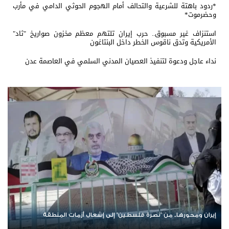
*ردود باهتة للشرعية والتحالف أمام الهجوم الحوثي الدامي في مأرب
وحضرموت*
استنزاف غير مسبوق.. حرب إيران تلتهم معظم مخزون صواريخ "ثاد"
الأمريكية وتدق ناقوس الخطر داخل البنتاغون
نداء عاجل ودعوة لتنفيذ العصيان المدني السلمي في العاصمة عدن
من صنع الأزمة لا يقود الحل؟.. تحالف جديد في باب المندب يعيد فتح
ملف إخفاقات التحالف العربي في اليمن