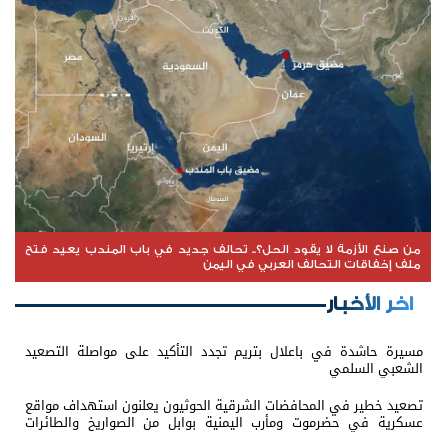
من صنع الأزمة لا يقود الحل؟.. تحالف جديد في باب المندب يعيد فتح
ملف إخفاقات التحالف العربي في اليمن
اخر الأخبار
مسيرة حاشدة في باعلال بتريم تجدد التأكيد على مواصلة التصعيد
الشعبي السلمي
تصعيد خطير في المحافضات الشرقية الحوثيون يعلنون استهداف مواقع
عسكرية في حضرموت ومأرب اليمنية بوابل من الصواريخ والطائرات
المسيّرة