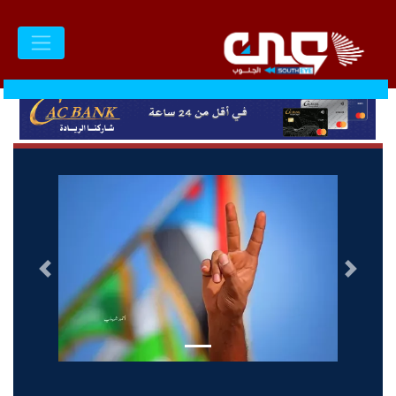
السابق
التالى