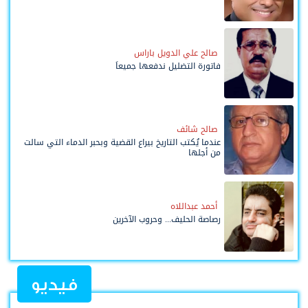
صالح علي الدويل باراس
فاتورة التضليل ندفعها جميعاً
صالح شائف
عندما يُكتب التاريخ بيراع القضية وبحبر الدماء التي سالت
من أجلها
أحمد عبداللاه
رصاصة الحليف... وحروب الآخرين
فيديو