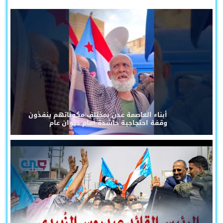
أبناء العاصمة عدن بمختلف مكوناتهم ينفذون
وقفة احتجاجية حاشدة أمام ديوان عام