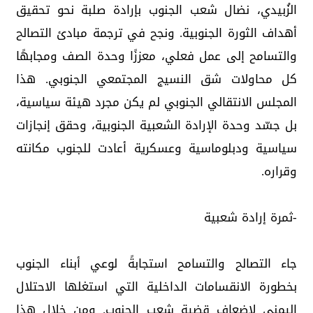
الزُبيدي، نضال شعب الجنوب بإرادة صلبة نحو تحقيق
أهداف الثورة الجنوبية. ونجح في ترجمة مبادئ التصالح
والتسامح إلى عمل فعلي، معززًا وحدة الصف ومجابهًا
كل محاولات شق النسيج المجتمعي الجنوبي. هذا
المجلس الانتقالي الجنوبي لم يكن مجرد هيئة سياسية،
بل جسّد وحدة الإرادة الشعبية الجنوبية، وحقق إنجازات
سياسية ودبلوماسية وعسكرية أعادت للجنوب مكانته
وقراره.
-ثمرة إرادة شعبية
جاء التصالح والتسامح استجابةً لوعي أبناء الجنوب
بخطورة الانقسامات الداخلية التي استغلها الاحتلال
اليمني لإضعاف قضية شعب الجنوب. ومن خلال هذا