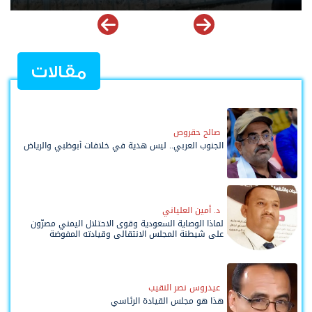
مقالات
صالح حقروص
الجنوب العربي.. ليس هدية في خلافات أبوظبي والرياض
د. أمين العلياني
لماذا الوصاية السعودية وقوى الاحتلال اليمني مصرّون
على شيطنة المجلس الانتقالي وقيادته المفوضة
وحواضنه الشعبية؟
عيدروس نصر النقيب
هذا هو مجلس القيادة الرئاسي