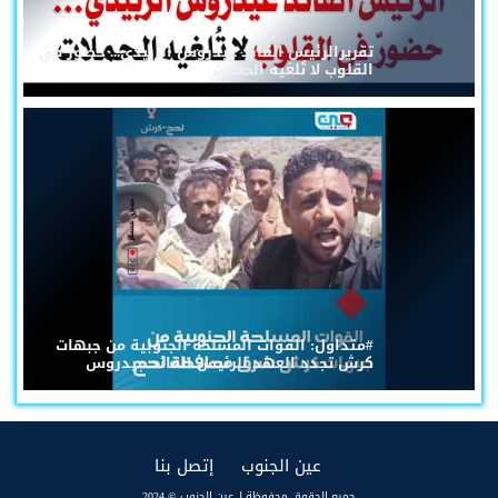
تقريرالرئيس القائد عيدروس الزُبيدي... حضورٌ في
القلوب لا تُلغيه الحملات
#متداول: القوات المسلحة الجنوبية من جبهات
كرش تجدد العهد للرئيس القائد عيدروس
(current)
(current)
عين الجنوب
إتصل بنا
جميع الحقوق محفوظة لـ عين الجنوب © 2024