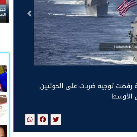
قتلى وجرحى بقصف جوي على مواقع الطوارئ اليمنية في
إير
التالى
العبر
66cdae9b9ddb7.jp
ة رفضت توجيه ضربات على الحوثيين
ق الأوسط