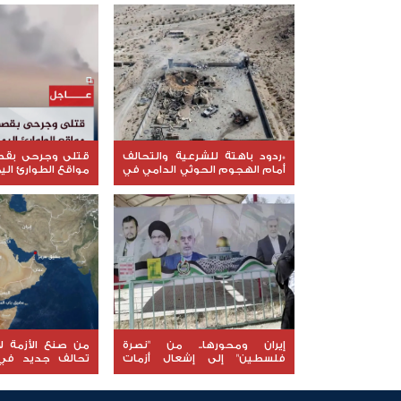
*ردود باهتة للشرعية والتحالف
قتلى وجرحى بق
أمام الهجوم الحوثي الدامي في
مواقع الطوارئ الي
مأرب وحضرموت*
إيران ومحورها.. من "نصرة
من صنع الأزمة لا
فلسطين" إلى إشعال أزمات
تحالف جديد في 
المنطقة
يعيد فتح ملف إخف
العربي في اليمن