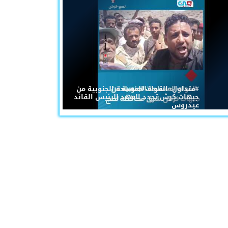
#متداول: القوات المسلحة الجنوبية من
جبهات كرش تجدد العهد للرئيس القائد
عيدروس