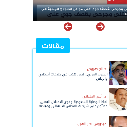
ان ومحورها.. من "نصرة فلسطين" إلى إشعال أزمات المنطقة
مقالات
صالح حقروص
الجنوب العربي.. ليس هدية في خلافات أبوظبي
والرياض
د. أمين العلياني
لماذا الوصاية السعودية وقوى الاحتلال اليمني
مصرّون على شيطنة المجلس الانتقالي وقيادته
المفوضة وحواضنه الشعبية؟
عيدروس نصر النقيب