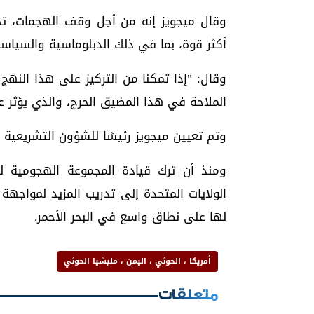
وقال ميجويز إنه من أجل وقف الهجمات، تح
أكثر قوة، بما في ذلك الدبلوماسية والسياسة
وقال: "إذا تمكنا من التركيز على هذا الن
الملاحة في هذا المضيق الحرج، والذي يؤثر على حوالي 20% من الت
وتم تعيين ميجويز رئيسًا للشؤون التشريعية ب
ومنذ أن ترك قيادة المجموعة الهجومية لح
الولايات المتحدة إلى تدريب المزيد لمواجهة
لها على نطاق واسع في البحر الأحمر.
أمريكا ، الحوثي ، اليمن ، مليشيا الحوثي
متعلقات