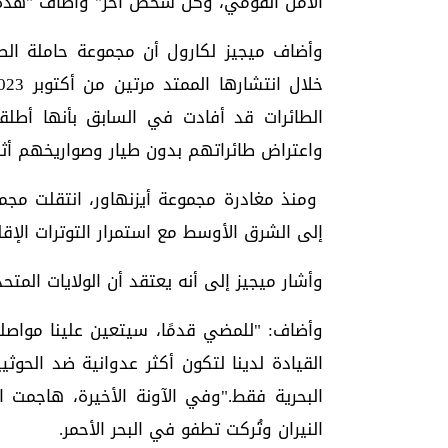
الأمن القومي، وكل شخص آخر" وأضاف "هذه أش
وأضاف ميجيز لكارول أن مجموعة حاملة ا
واعتراض طائراتهم بدون طيار وصواريخهم أث
ومنذ مغادرة مجموعة أيزنهاور، انتقلت مجمو
إلى الشرق الأوسط مع استمرار التوترات الإقل
وأشار ميجيز إلى أنه يعتقد أن الولايات المتح
وأضاف: "للمضي قدمًا، سيتعين علينا مواصلة 
القيادة لدينا لتكون أكثر عدوانية ضد الحوث
البحرية فقط."وفي الآونة الأخيرة، هاجمت ا
النيران وتُركت تطفو في البحر الأحمر.