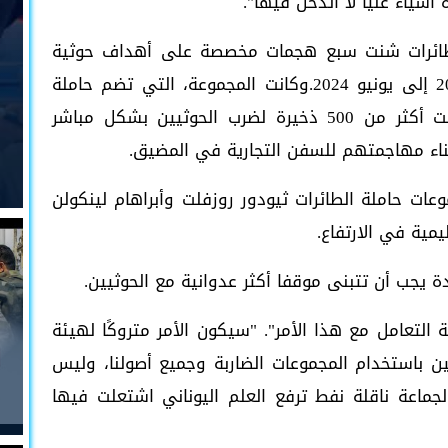
ياء عليا لا أتدخل فيها".
لطائرات شنت سبع هجمات مخصصة على أهداف حوثية
خلال انتشارها الممتد مرتين من أكتوبر 2023 إلى يونيو 2024.وكانت المجموعة، التي تضم حاملة
الطائرات قد أفادت في السابق بأنها أطلقت أكثر من 500 ذخيرة لضرب الحوثيين بشكل مباشر
ناء مهاجمتهم للسفن التجارية في المضيق.
عات حاملة الطائرات ثيودور روزفلت وأبراهام لينكولن
يمية في الارتفاع.
دة يجب أن تتبنى موقفا أكثر عدوانية مع الحوثيين.
التعامل مع هذا الأمر". "سيكون الأمر متروكًا لهيئة
يين باستخدام المجموعات الضاربة وجميع أصولنا، وليس
لجماعة ناقلة نفط ترفع العلم اليوناني اشتعلت فيها