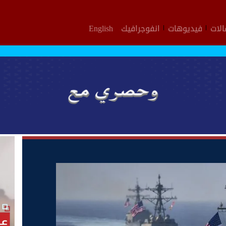
لات
فيديوهات
انفوجرافيك
English