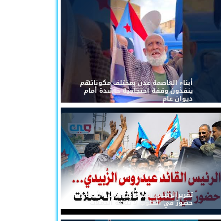
أبناء العاصمة عدن بمختلف مكوناتهم
ينفذون وقفة احتجاجية حاشدة أمام
ديوان عام
تقريرالرئيس القائد عيدروس الزُبيدي...
حضورٌ في القلوب لا تُلغيه الحملات