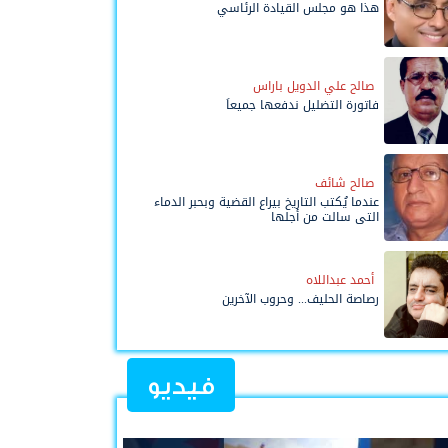
هذا هو مجلس القيادة الرئاسي
صالح علي الدويل باراس
فاتورة التضليل ندفعها جميعاً
صالح شائف
عندما يُكتب التاريخ بيراع القضية وبحبر الدماء
التي سالت من أجلها
أحمد عبداللاه
رصاصة الحليف... وحروب الآخرين
فيديو