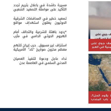
مسيرة حاشدة في باعلال بتريم تجدد
التأكيد على مواصلة التصعيد الشعبي
السلمي
تصعيد خطير في المحافضات الشرقية
الحوثيون يعلنون استهداف مواقع
عسكرية في حضرموت ومأرب اليمنية
بوابل من الصواريخ والطائرات المسيّرة
*ردود باهتة للشرعية والتحالف أمام
الهجوم الحوثي الدامي في مأرب
وحضرموت*
صف جوي على
استنزاف غير مسبوق.. حرب إيران تلتهم
منية في العبر
معظم مخزون صواريخ "ثاد" الأمريكية
وتدق ناقوس الخطر داخل البنتاغون
نداء عاجل ودعوة لتنفيذ العصيان
المدني السلمي في العاصمة عدن
 يقود الحل؟..
باب المندب
اقات التحالف