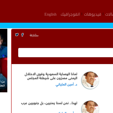
لات
فيديوهات
انفوجرافيك
English
مشاركة
لماذا الوصاية السعودية وقوى الاحتلال
اليمني مصرّون على شيطنة المجلس
الانتقالي وقيادته المفوضة وحواضنه
بن ل
د. أمين العلياني
الشعبية؟
العق
لهذا.. نحن لسنا يمنيين، بل جنوبيين عرب
د. أمين العلياني