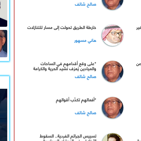
بندقية للإيجار
صالح شائف
ير
خارطة الطريق تحولت إلى مسار للتنازلات
هاني مسهور
عن
*على وقع أقدامهم في الساحات
والميادين يُعزف نشيد الحرية والكرامة
صالح شائف
*أفعالهم تكذّب أقوالهم
صالح شائف
تسييس الجرائم الفردية.. السقوط
ية
الأخلاقي في المعارك السياسية