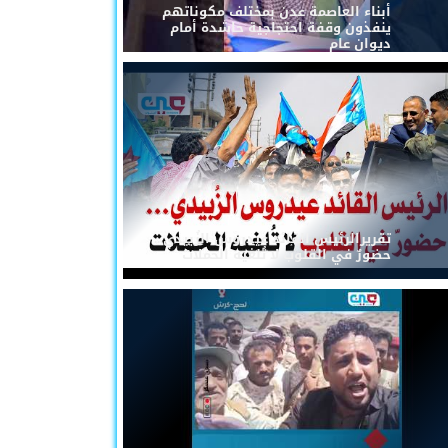
أبناء العاصمة عدن بمختلف مكوناتهم
ينفذون وقفة احتجاجية حاشدة أمام
ديوان عام
تقريرالرئيس القائد عيدروس الزُبيدي...
حضورٌ في القلوب لا تُلغيه الحملات