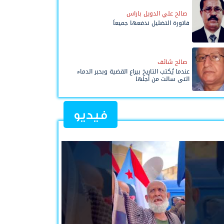
صالح علي الدويل باراس
فاتورة التضليل ندفعها جميعاً
صالح شائف
عندما يُكتب التاريخ بيراع القضية وبحبر الدماء
التي سالت من أجلها
فيديو