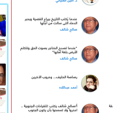
عندما يُكتب التاريخ بيراع القضية وبحبر
الدماء التي سالت من أجلها
صالح شائف
*عندما تصدح الحناجر بصوت الحق وتتكلم
الأرض بلغة أهلها*
صالح شائف
رصاصة الحليف... وحروب الآخرين
أحمد عبداللاه
قة
أ/صالح شائف يكتب :للقيادات الجنوبية ..
احذروا ولا تسمحوا بأن يكون الجنوب