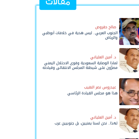
مقالات
صالح حقروص
الجنوب العربي.. ليس هدية في خلافات أبوظبي
والرياض
د. أمين العلياني
لماذا الوصاية السعودية وقوى الاحتلال اليمني
مصرّون على شيطنة المجلس الانتقالي وقيادته
المفوضة وحواضنه الشعبية؟
عيدروس نصر النقيب
هذا هو مجلس القيادة الرئاسي
د. أمين العلياني
لهذا.. نحن لسنا يمنيين، بل جنوبيين عرب