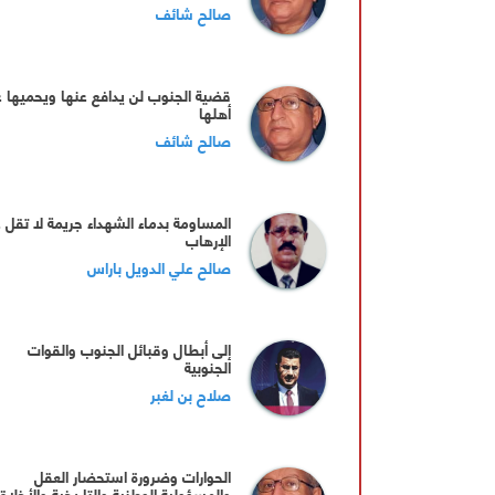
صالح شائف
قضية الجنوب لن يدافع عنها ويحميها غ
أهلها
صالح شائف
المساومة بدماء الشهداء جريمة لا تقل 
الإرهاب
صالح علي الدويل باراس
إلى أبطال وقبائل الجنوب والقوات
الجنوبية
صلاح بن لغبر
الحوارات وضرورة استحضار العقل
والمسؤولية الوطنية والتاريخية والأخلاق