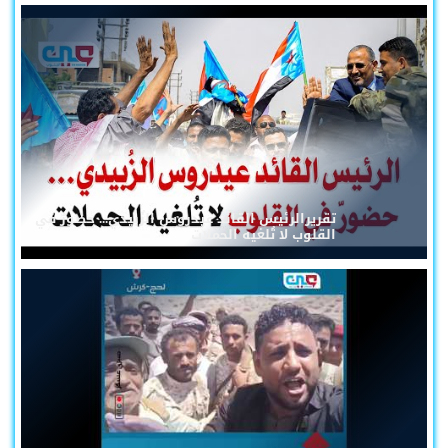
تقريرالرئيس القائد عيدروس الزُبيدي... حضورٌ في
القلوب لا تُلغيه الحملات