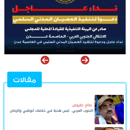
صمة عدن
بن لسود: الفارق بين حادثتي الخشعة والرويك يعكس تميز العقيد
القتالية والثبات المعنوي للقوات الجنوبية
مقالات
صالح حقروص
الجنوب العربي.. ليس هدية في خلافات أبوظبي والرياض