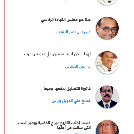
هذا هو مجلس القيادة الرئاسي
عيدروس نصر النقيب
لهذا.. نحن لسنا يمنيين، بل جنوبيين عرب
د. أمين العلياني
فاتورة التضليل ندفعها جميعاً
صالح علي الدويل باراس
عندما يُكتب التاريخ بيراع القضية وبحبر الدماء
التي سالت من أجلها