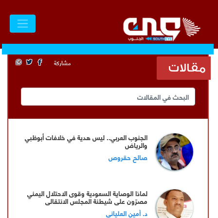
مشاركة
مقالات
الجنوب العربي.. ليس هدية في خلافات أبوظبي
والرياض
صالح حقروص
لماذا الوصاية السعودية وقوى الاحتلال اليمني
مصرّون على شيطنة المجلس الانتقالي
وقيادته المفوضة وحواضنه الشعبية؟
د. أمين العلياني