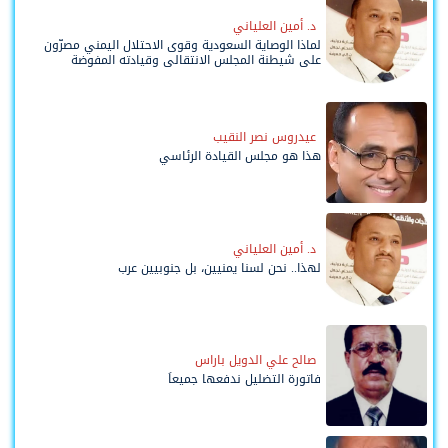
د. أمين العلياني
لماذا الوصاية السعودية وقوى الاحتلال اليمني مصرّون
على شيطنة المجلس الانتقالي وقيادته المفوضة
وحواضنه الشعبية؟
عيدروس نصر النقيب
هذا هو مجلس القيادة الرئاسي
د. أمين العلياني
لهذا.. نحن لسنا يمنيين، بل جنوبيين عرب
صالح علي الدويل باراس
فاتورة التضليل ندفعها جميعاً