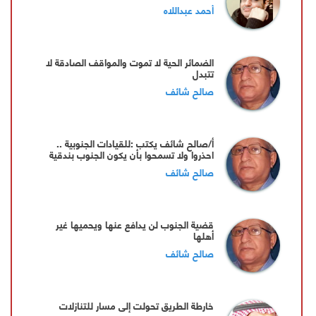
أحمد عبداللاه
الضمائر الحية لا تموت والمواقف الصادقة لا
تتبدل
صالح شائف
أ/صالح شائف يكتب :للقيادات الجنوبية ..
احذروا ولا تسمحوا بأن يكون الجنوب بندقية
للإيجار
صالح شائف
قضية الجنوب لن يدافع عنها ويحميها غير
أهلها
صالح شائف
خارطة الطريق تحولت إلى مسار للتنازلات