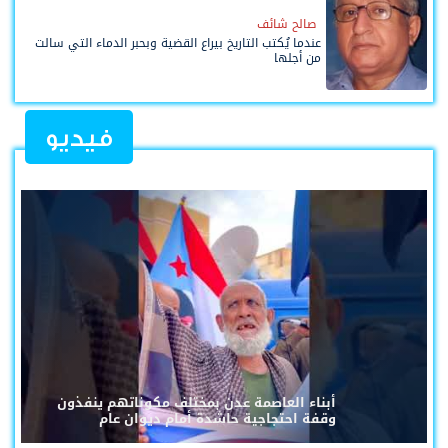
صالح شائف
عندما يُكتب التاريخ بيراع القضية وبحبر الدماء التي سالت
من أجلها
فيديو
أبناء العاصمة عدن بمختلف مكوناتهم ينفذون
وقفة احتجاجية حاشدة أمام ديوان عام