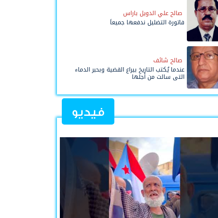
صالح علي الدويل باراس
فاتورة التضليل ندفعها جميعاً
صالح شائف
عندما يُكتب التاريخ بيراع القضية وبحبر الدماء
التي سالت من أجلها
فيديو