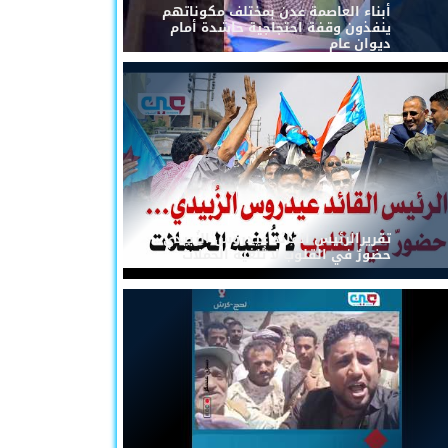
أبناء العاصمة عدن بمختلف مكوناتهم
ينفذون وقفة احتجاجية حاشدة أمام
ديوان عام
تقريرالرئيس القائد عيدروس الزُبيدي...
حضورٌ في القلوب لا تُلغيه الحملات