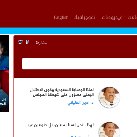
لات
فيديوهات
انفوجرافيك
English
مشاركة
لماذا الوصاية السعودية وقوى الاحتلال
اليمني مصرّون على شيطنة المجلس
الانتقالي وقيادته المفوضة وحواضنه
بن ل
د. أمين العلياني
الشعبية؟
العق
لهذا.. نحن لسنا يمنيين، بل جنوبيين عرب
د. أمين العلياني