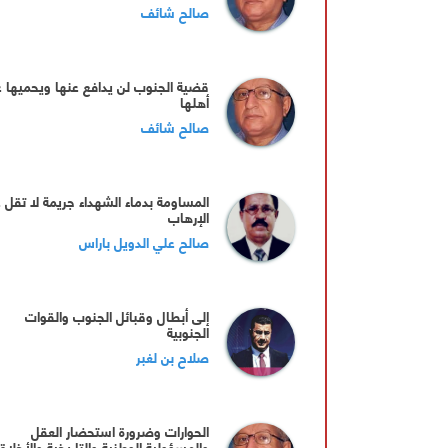
صالح شائف
قضية الجنوب لن يدافع عنها ويحميها غ
أهلها
صالح شائف
المساومة بدماء الشهداء جريمة لا تقل 
الإرهاب
صالح علي الدويل باراس
إلى أبطال وقبائل الجنوب والقوات
الجنوبية
صلاح بن لغبر
الحوارات وضرورة استحضار العقل
والمسؤولية الوطنية والتاريخية والأخلاق