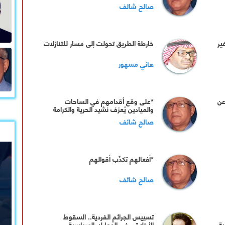
بندقية للإيجار
صالح شائف
ير
خارطة الطريق تحولت إلى مسار للتنازلات
هاني مسهور
عن
*على وقع أقدامهم في الساحات
والميادين يُعزف نشيد الحرية والكرامة
صالح شائف
*أفعالهم تكذّب أقوالهم
صالح شائف
تسييس الجرائم الفردية.. السقوط
ية
الأخلاقي في المعارك السياسية