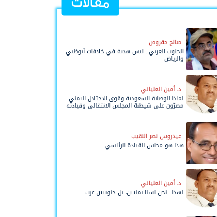
مقالات
صالح حقروص
الجنوب العربي.. ليس هدية في خلافات أبوظبي
والرياض
د. أمين العلياني
لماذا الوصاية السعودية وقوى الاحتلال اليمني
مصرّون على شيطنة المجلس الانتقالي وقيادته
المفوضة وحواضنه الشعبية؟
عيدروس نصر النقيب
هذا هو مجلس القيادة الرئاسي
د. أمين العلياني
لهذا.. نحن لسنا يمنيين، بل جنوبيين عرب