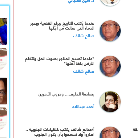
عندما يُكتب التاريخ بيراع القضية وبحبر
الدماء التي سالت من أجلها
صالح شائف
*عندما تصدح الحناجر بصوت الحق وتتكلم
الأرض بلغة أهلها*
صالح شائف
رصاصة الحليف... وحروب الآخرين
أحمد عبداللاه
قة
أ/صالح شائف يكتب :للقيادات الجنوبية ..
احذروا ولا تسمحوا بأن يكون الجنوب