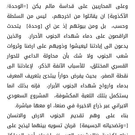
وعلى المحاربين على قداسة مالم يكن [=الوحدة/
الأكذوبة] ان يقاتلوا من اخرجهم، ليس من السلطة
وحسب، بل ومن بيوتهم إذ عن اي [وحدة] يتحدث
الراقصون على دماء شهداء الجنوب الأحرار. والذين
يدعون الى إبادتنا ليعيشوا وذويهم على ارضنا وثروات
شعب الجنوب ولا شك بأن محاولة الداعي للحوار
القسري المختلق، للأسباب الآنفة الذكر، لإعادتنا الى
نقطة الصفر، بحيث يفرض حواراً يبتدئ بتعريف المعرف
بدماء وارواح شهداء الجنوب الأبرار، فإنه بذلك انما
يستكمل بتلك اللعبة المكشوفة، المشروع السعودي
الايراني عبر ذراع الاخيرة في صنعا، او معها مباشرة.
بناء على وهم تقديم الجنوب الارض والانسان
[=وتضحياته الجسيمة] قربان تسويه بينهما ليذبح على