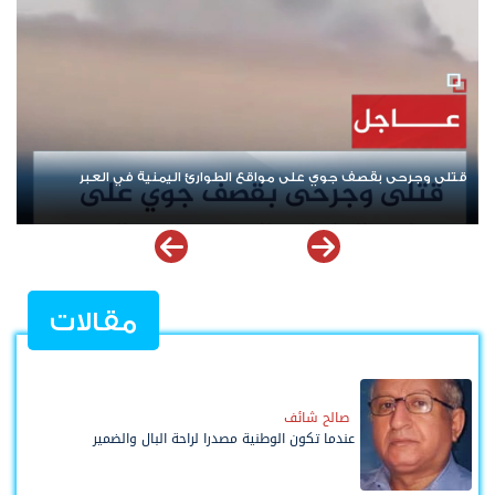
إيران ومحورها.. من "نصرة فلسطين" إلى إشعال أزمات المنطقة
مقالات
صالح شائف
عندما تكون الوطنية مصدرا لراحة البال والضمير