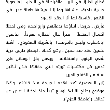
قطاع الطرق في البر.. والقراصنة في البحار، إنما صورة
حسية دامية، عشناها وما زلنا نعيشها طعنة غدر ـ في
الظهر ـ قاسية لها أثر الحقد الأسود.
فأرض ـ حررها ـ ابناؤها بدمائهم وارواحهم وفي لحظة
اكتمال المهمة، نصراً طال انتظاره عقوداً، يباغتون
[بالاسلوب وليس بالموقف] بالشريك السعودي، أشبه
بكمين معد منذ سنين ـ وهو كذلك ـ ليقطع طريق حرية
شعب الجنوب واستقلاله، ويعمل بكل الوسائل على
تدمير كل مكتسبات ثورته التي حققها خلال ثلاثين
سنة من الكفاح المرير.
[ان السعودية تعد لهذه الجريمة منذ 2019م. وهذا
موضوع يحتاج لقراءة اوسع تبدأ منذ لحظة الاعلان عن
تحالف ((عاصفة الحزم)).