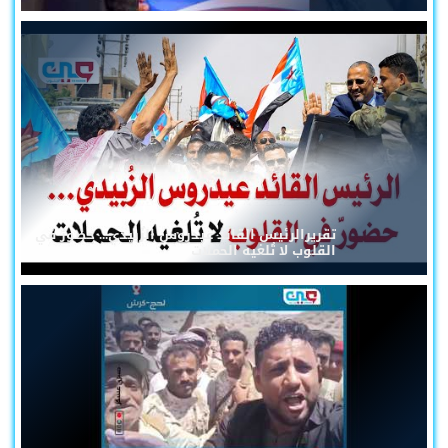
تقريرالرئيس القائد عيدروس الزُبيدي... حضورٌ في
القلوب لا تُلغيه الحملات