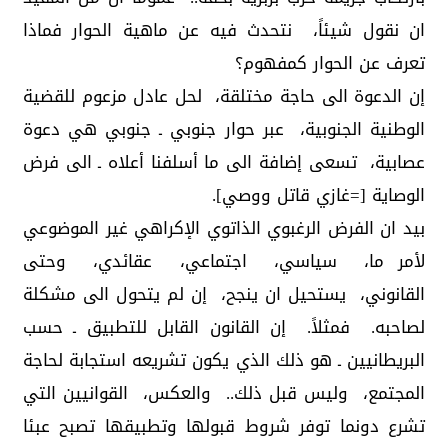
ان نقول شيئاً، نتحدث فيه عن ماهية الحوار فماذا
تعرف عن الحوار كمفهوم؟
إن الدعوة الى حاجة مختلقة، لحل عادل مزعوم للقضية
الوطنية الجنوبية، عبر حوار جنوبي ـ جنوبي هي دعوة
عصابية، تسعى إضافة الى ما أسلفنا أعلاه ـ الى فرض
الوصاية [=غازي قاتل ووصي].
بيد ان الفرض الرغبوي الذاتوي الإكراهي غير الموضوعي
لأمر ما، سياسي، اجتماعي، عقائدي، وحتى
القانوني، يستحيل ان ينجح، إن لم يتحول الى مشكلة
لصاحبه. فمثلاً. إن القانون القابل للتطبيق ـ حسب
البريطانيين ـ هو ذلك الذي يكون تشريعه استجابة لحاجة
المجتمع، وليس قبل ذلك.. والعكس، القوانيين التي
تشرع دونما توفر شروط قبولها وتطبيقها تصبح عبئا