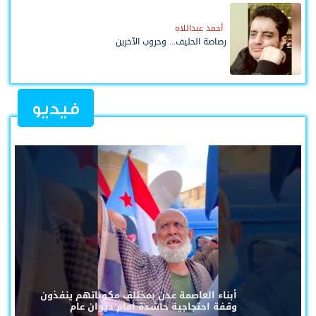
أحمد عبداللاه
رصاصة الحليف... وحروب الآخرين
فيديو
أبناء العاصمة عدن بمختلف مكوناتهم ينفذون
وقفة احتجاجية حاشدة أمام ديوان عام