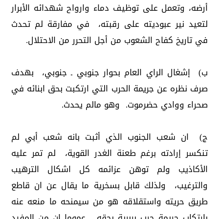
أرضه، وتعمل على توظيف دماء وارواح شهدائه الأبرار
لتعيد نير عبوديته على رقبته، في مفارقة لم تحدث
في تاريخ كفاح الشعوب من أجل التحرر من الاحتلال.
ب) إشغال الراي العام بحوار جنوبي ـ جنوبي، بهدف
صرف نظره عن جريمة الحرب التي ارتكبت بحق ابنائه في
صحراء ووادي حضرموت. وهو مالم يحدث.
ج) ان شعب الجنوب الذي أثبت بانه شعب أبي لم
تنكسر إرادته برغم طعنة الغدر القوية، لم تمر عليه
الأكاذيب ولم توهن عزائمه كل اشكال الترهيب
والترغيب، ولذلك قابل بسخرية ما يقال عن ان قاطع
طريق حريته واستقلاقه هو من سيمنحه ما منعه عنه
بارتكاب جريمة حرب بربرية بحقه.. عموما ان من المفيد