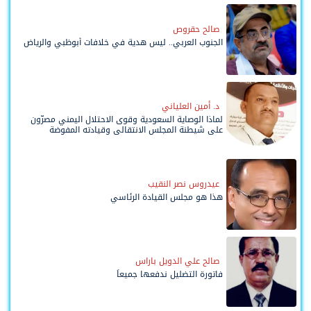
صالح حقروص
الجنوب العربي.. ليس هدية في خلافات أبوظبي والرياض
د. أمين العلياني
لماذا الوصاية السعودية وقوى الاحتلال اليمني مصرّون
على شيطنة المجلس الانتقالي وقيادته المفوضة
وحواضنه الشعبية؟
عيدروس نصر النقيب
هذا هو مجلس القيادة الرئاسي
صالح علي الدويل باراس
فاتورة التضليل ندفعها جميعاً