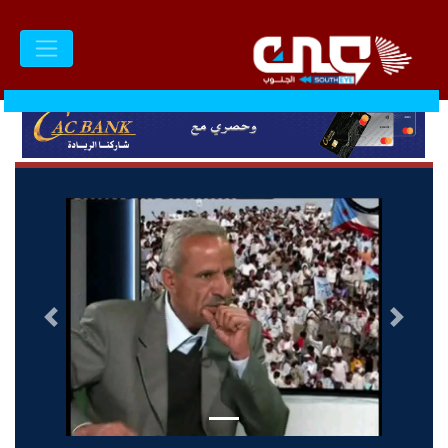
السابق
التالى