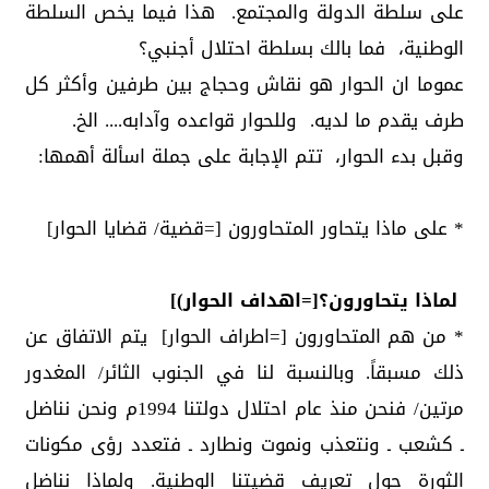
على سلطة الدولة والمجتمع. هذا فيما يخص السلطة
الوطنية، فما بالك بسلطة احتلال أجنبي؟
عموما ان الحوار هو نقاش وحجاج بين طرفين وأكثر كل
طرف يقدم ما لديه. وللحوار قواعده وآدابه.... الخ.
وقبل بدء الحوار، تتم الإجابة على جملة اسألة أهمها:
* على ماذا يتحاور المتحاورون [=قضية/ قضايا الحوار]
لماذا يتحاورون؟[=اهداف الحوار)]
* من هم المتحاورون [=اطراف الحوار] يتم الاتفاق عن
ذلك مسبقاً. وبالنسبة لنا في الجنوب الثائر/ المغدور
مرتين/ فنحن منذ عام احتلال دولتنا 1994م ونحن نناضل
ـ كشعب ـ ونتعذب ونموت ونطارد ـ فتعدد رؤى مكونات
الثورة حول تعريف قضيتنا الوطنية. ولماذا نناضل