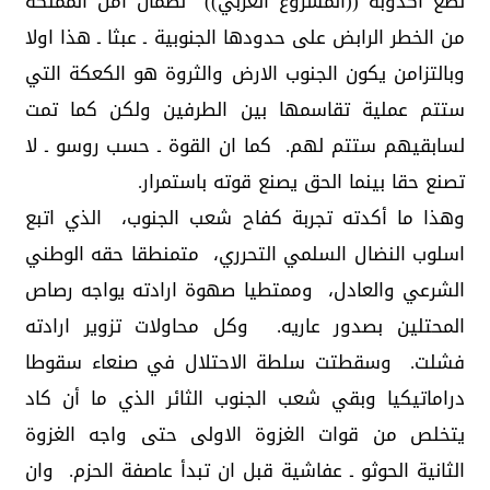
نطع اكذوبة ((المشروع العربي)) لضمان أمن المملكة
من الخطر الرابض على حدودها الجنوبية ـ عبثا ـ هذا اولا
وبالتزامن يكون الجنوب الارض والثروة هو الكعكة التي
ستتم عملية تقاسمها بين الطرفين ولكن كما تمت
لسابقيهم ستتم لهم. كما ان القوة ـ حسب روسو ـ لا
تصنع حقا بينما الحق يصنع قوته باستمرار.
وهذا ما أكدته تجربة كفاح شعب الجنوب، الذي اتبع
اسلوب النضال السلمي التحرري، متمنطقا حقه الوطني
الشرعي والعادل، وممتطيا صهوة ارادته يواجه رصاص
المحتلين بصدور عاريه. وكل محاولات تزوير ارادته
فشلت. وسقطتت سلطة الاحتلال في صنعاء سقوطا
دراماتيكيا وبقي شعب الجنوب الثائر الذي ما أن كاد
يتخلص من قوات الغزوة الاولى حتى واجه الغزوة
الثانية الحوثو ـ عفاشية قبل ان تبدأ عاصفة الحزم. وان