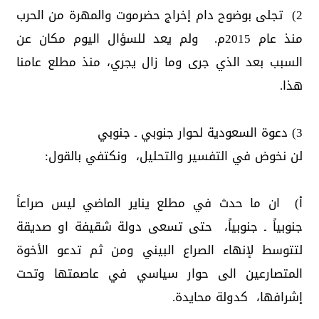
2) تجلى بوضوح دام إخراج حضرموت والمهرة من الحرب
منذ عام 2015م. ولم يعد للسؤال اليوم مكان عن
السبب بعد الذي جرى وما زال يجري، منذ مطلع عامنا
هذا.
3) دعوة السعودية لحوار جنوبي ـ جنوبي
لن نخوض في التفسير والتحليل، ونكتفي بالقول:
أ) ان ما حدث في مطلع يناير الماضي ليس صراعاً
جنوبياً ـ جنوبياً، حتى تسعى دولة شقيفة او صديقة
لتتوسط لإنهاء الصراع البيني ومن ثم تدعو الأخوة
المتصارعين الى حوار سياسي في عاصمتها وتحت
إشرافها، كدولة محايدة.