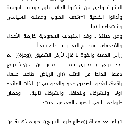
البشرية ولدى من شكروا الجلاد على جريمته القومية
وأدانوا الضحية [=شعب الجنوب وممثله السياسي
وشهداءه الابرار].
ومن حينئذ ـ وقد استبدلت السعودية خارطة الأعداء
والأصدقاء، وقد تم التعبير عن ذلك شعراً:
((أين الحمية والقوة يا غازٍ/ لأرض الشقيق ((وغزة)) لم
تجد عربي (( فخبري غزة ـ يا قدس عن عدن/اذ ترفع
دمها اقداحا من العتب ((ان الرياض أطاعت صنعاء
راكعة/ ليغدو الصديق عدو والعدو نبي)) للذات القائدة
اولا، وللشركاء وللحلفاء والشركاء ثانية، وحصان
طروادة لنا في الجنوب المغدور، حيث:
1) لم تعد مقالة ((قطاع طرق التاريخ)) صورة ذهنية عن