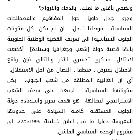
ونضحي بأغلى ما نملك، بالدماء والارواح؟
وجرى جدل طويل حول المفاهيم والمصطلحات
السياسية. فوصلنا [=جل، ان لم يكن لكل مكونات
الجنوب السياسية] الى تعريف القضية الوطنية الجنوبية
بأنها قضية دولة [شعب وجغرافيا وسيادة] أخضعت
لاحتلال عسكري تدميري للآخر وبالتالي فإن واقع
الاحتلال يفترض ـ منطقا ـ النضال من اجل الاستقلال.
أي ان الغالبية المطلقة من شعب الجنوب، بكل
مكوناتها السياسية، اجمعت على هدف الشعب
الاستراتيجي لنضالها، هو هدف تحرير واستعادة دولة
الجنوب المستقلة كاملة السيادة على حدودها
المعروفة دوليا ما قبل اعلان خطيئة 22/5/1999. اي
مشروع الوحدة السياسي الفاشل.