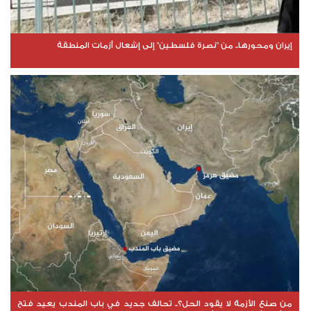
إيران ومحورها.. من "نصرة فلسطين" إلى إشعال أزمات المنطقة
من صنع الأزمة لا يقود الحل؟.. تحالف جديد في باب المندب يعيد فتح