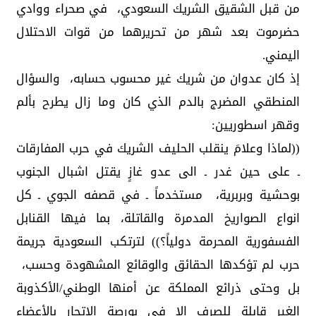
من قبل الشقيق الشريك السعودي، في صحراء ووادي
حضرموت بعد شهر من تحريرهما من قوات الاحتلال
اليمني.
إذ كان عدوان من شريك غير محسوب حسابه، والسؤال
المنطقي المضرج بالدم الذي كان وما زال يطرح بألم
وقهر اسطوريين:
((لماذا وعلامَ ينقلب الحليف الشريك في حرب المفارقات
ـ على حين غدر ـ الى عدو غازٍ يقتل اشبال الجنوب
بوحشية وبربرية، مستخدماً ـ في قصفه الجوي ـ كل
انواع الصواريخ المدمرة والقاتلة، بما فيها القنابل
الفسفورية المحرمة دولياً؟)) لترتكب السعودية جريمة
حرب لم تؤكدها الحقائق والوقائع المشهودة وحسب،
بل وحتى ذرائع المملكة عن أمنها الوطني/الأكذوبة
الغير قابلة للصرف الا في بورصة الإتجار بالأعضاء