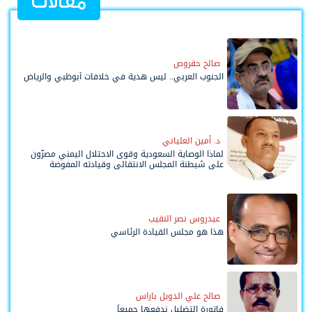
مقالات
صالح حقروص
الجنوب العربي.. ليس هدية في خلافات أبوظبي والرياض
د. أمين العلياني
لماذا الوصاية السعودية وقوى الاحتلال اليمني مصرّون
على شيطنة المجلس الانتقالي وقيادته المفوضة
وحواضنه الشعبية؟
عيدروس نصر النقيب
هذا هو مجلس القيادة الرئاسي
صالح علي الدويل باراس
فاتورة التضليل ندفعها جميعاً