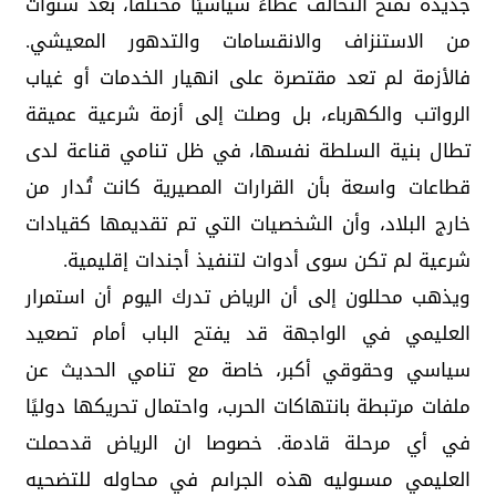
جديدة تمنح التحالف غطاءً سياسيًا مختلفًا، بعد سنوات
من الاستنزاف والانقسامات والتدهور المعيشي.
فالأزمة لم تعد مقتصرة على انهيار الخدمات أو غياب
الرواتب والكهرباء، بل وصلت إلى أزمة شرعية عميقة
تطال بنية السلطة نفسها، في ظل تنامي قناعة لدى
قطاعات واسعة بأن القرارات المصيرية كانت تُدار من
خارج البلاد، وأن الشخصيات التي تم تقديمها كقيادات
شرعية لم تكن سوى أدوات لتنفيذ أجندات إقليمية.
ويذهب محللون إلى أن الرياض تدرك اليوم أن استمرار
العليمي في الواجهة قد يفتح الباب أمام تصعيد
سياسي وحقوقي أكبر، خاصة مع تنامي الحديث عن
ملفات مرتبطة بانتهاكات الحرب، واحتمال تحريكها دوليًا
في أي مرحلة قادمة. خصوصا ان الرياض قدحملت
العليمي مسىوليه هذه الجراىم في محاوله للتضحيه