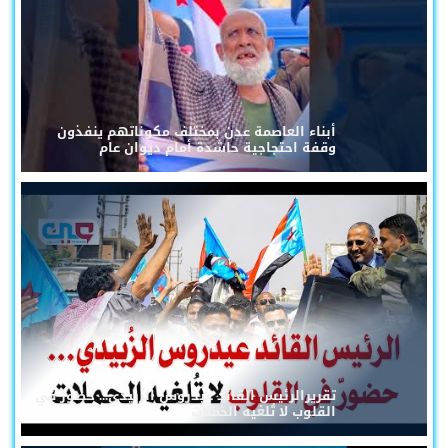
أبناء العاصمة عدن بمختلف مكوناتهم ينفذون
وقفة احتجاجية حاشدة أمام ديوان عام
تقريرالرئيس القائد عيدروس الزُبيدي... حضورٌ في
القلوب لا تُلغيه الحملات