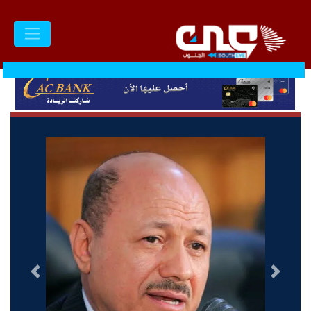
السابق
التالى